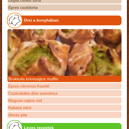
Dupla csokis torta
Epres csokitorta
Orsi a konyhában
Brokkolis krémsajtos muffin
Epres-citromos frissítő
Csokoládés-diós szendvics
Magvas-sajtos rúd
Kakaós néró
Almás pite
Leves receptek