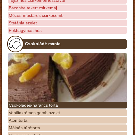
Tejszínes csirkemell tésztával
Baconbe tekert csirkemáj
Mézes-mustáros csirkecomb
Stefánia szelet
Fokhagymás hús
Csokoládé mánia
Csokoládés-narancs torta
Vaníliakrémes gomb szelet
Atomtorta
Málnás túrótorta