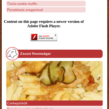
Túrós-csokis muffin
Pizzatészta oreganóval
Content on this page requires a newer version of
Adobe Flash Player.
Zsuzsi finomságai
Csirkepörkölt