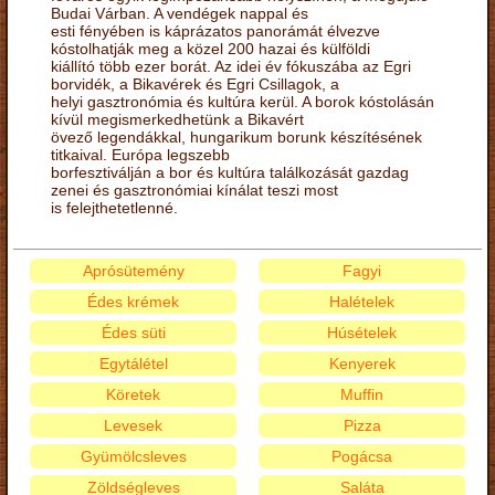
Budai Várban. A vendégek nappal és
esti fényében is káprázatos panorámát élvezve
kóstolhatják meg a közel 200 hazai és külföldi
kiállító több ezer borát. Az idei év fókuszába az Egri
borvidék, a Bikavérek és Egri Csillagok, a
helyi gasztronómia és kultúra kerül. A borok kóstolásán
kívül megismerkedhetünk a Bikavért
övező legendákkal, hungarikum borunk készítésének
titkaival. Európa legszebb
borfesztiválján a bor és kultúra találkozását gazdag
zenei és gasztronómiai kínálat teszi most
is felejthetetlenné.
Aprósütemény
Fagyi
Édes krémek
Halételek
Édes süti
Húsételek
Egytálétel
Kenyerek
Köretek
Muffin
Levesek
Pizza
Gyümölcsleves
Pogácsa
Zöldségleves
Saláta