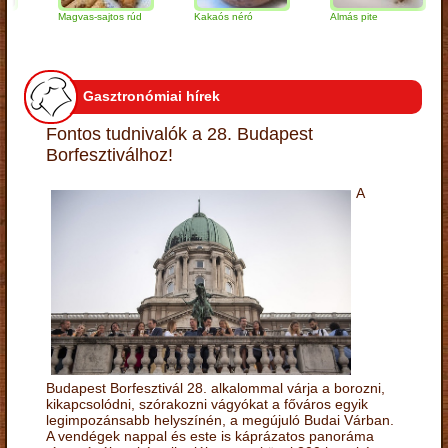
Magvas-sajtos rúd
Kakaós néró
Almás pite
Za
tú
Gasztronómiai hírek
Fontos tudnivalók a 28. Budapest
Borfesztiválhoz!
A
Budapest Borfesztivál 28. alkalommal várja a borozni,
kikapcsolódni, szórakozni vágyókat a főváros egyik
legimpozánsabb helyszínén, a megújuló Budai Várban.
A vendégek nappal és este is káprázatos panoráma