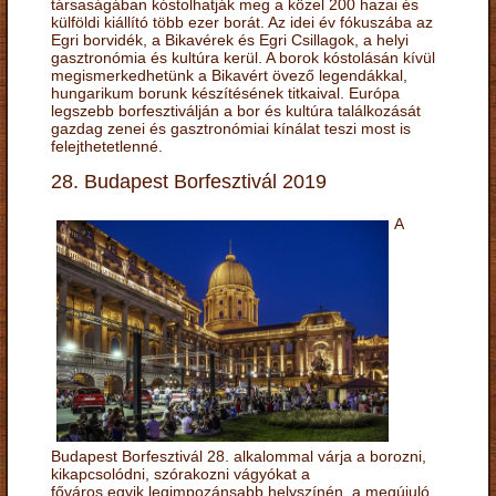
társaságában kóstolhatják meg a közel 200 hazai és
külföldi kiállító több ezer borát. Az idei év fókuszába az
Egri borvidék, a Bikavérek és Egri Csillagok, a helyi
gasztronómia és kultúra kerül. A borok kóstolásán kívül
megismerkedhetünk a Bikavért övező legendákkal,
hungarikum borunk készítésének titkaival. Európa
legszebb borfesztiválján a bor és kultúra találkozását
gazdag zenei és gasztronómiai kínálat teszi most is
felejthetetlenné.
28. Budapest Borfesztivál 2019
A
Budapest Borfesztivál 28. alkalommal várja a borozni,
kikapcsolódni, szórakozni vágyókat a
főváros egyik legimpozánsabb helyszínén, a megújuló