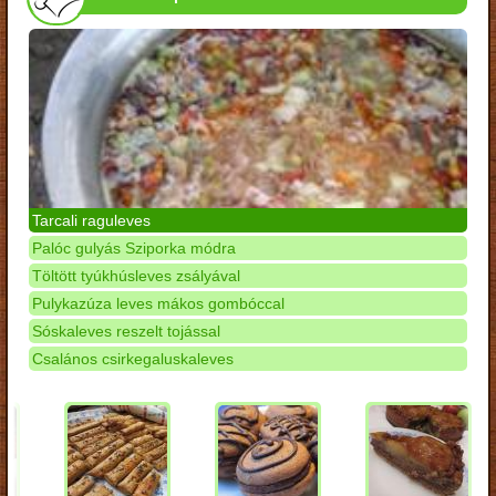
Tarcali raguleves
Palóc gulyás Sziporka módra
Töltött tyúkhúsleves zsályával
Pulykazúza leves mákos gombóccal
Sóskaleves reszelt tojással
Csalános csirkegaluskaleves