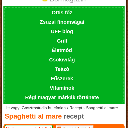
Ottis főz
Zsuzsi finomságai
UFF blog
Grill
Életmód
Csokivilág
Teázó
Fűszerek
Vitaminok
Régi magyar márkák története
Itt vagy: Gasztrostudio.hu címlap › Recept › Spaghetti al mare
Spaghetti al mare
recept