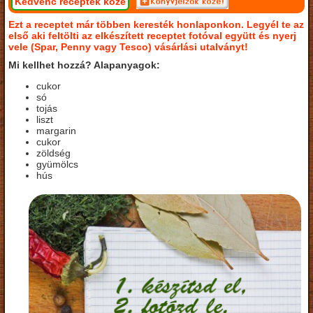
Kedvenc receptek közé
Ezt a receptet már többen keresték honlaponkon. Legyél te az
első aki feltölti az elkészített receptet fotóval együtt és nyerj
vele (Spar, Penny vagy Tesco) vásárlási utalványt!
Mi kellhet hozzá? Alapanyagok:
cukor
só
tojás
liszt
margarin
cukor
zöldség
gyümölcs
hús