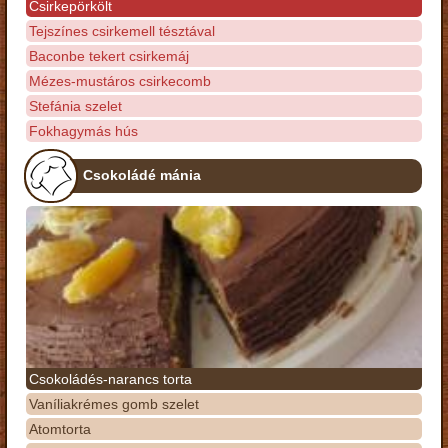
Csirkepörkölt
Tejszínes csirkemell tésztával
Baconbe tekert csirkemáj
Mézes-mustáros csirkecomb
Stefánia szelet
Fokhagymás hús
Csokoládé mánia
Csokoládés-narancs torta
Vaníliakrémes gomb szelet
Atomtorta