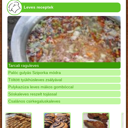
Leves receptek
Tarcali raguleves
Palóc gulyás Sziporka módra
Töltött tyúkhúsleves zsályával
Pulykazúza leves mákos gombóccal
Sóskaleves reszelt tojással
Csalános csirkegaluskaleves