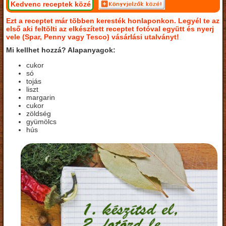
Kedvenc receptek közé
Ezt a receptet már többen keresték honlaponkon. Legyél te az
első aki feltölti az elkészített receptet fotóval együtt és nyerj
vele (Spar, Penny vagy Tesco) vásárlási utalványt!
Mi kellhet hozzá? Alapanyagok:
cukor
só
tojás
liszt
margarin
cukor
zöldség
gyümölcs
hús