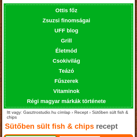
Ottis főz
Zsuzsi finomságai
UFF blog
Grill
Életmód
Csokivilág
Teázó
Fűszerek
Vitaminok
Régi magyar márkák története
Itt vagy: Gasztrostudio.hu címlap › Recept › Sütőben sült fish &
chips
Sütőben sült fish & chips
recept