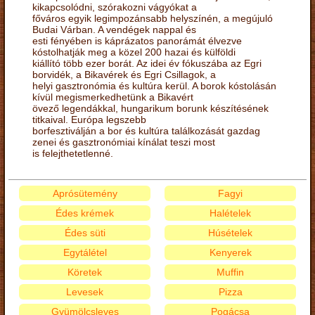
kikapcsolódni, szórakozni vágyókat a
főváros egyik legimpozánsabb helyszínén, a megújuló
Budai Várban. A vendégek nappal és
esti fényében is káprázatos panorámát élvezve
kóstolhatják meg a közel 200 hazai és külföldi
kiállító több ezer borát. Az idei év fókuszába az Egri
borvidék, a Bikavérek és Egri Csillagok, a
helyi gasztronómia és kultúra kerül. A borok kóstolásán
kívül megismerkedhetünk a Bikavért
övező legendákkal, hungarikum borunk készítésének
titkaival. Európa legszebb
borfesztiválján a bor és kultúra találkozását gazdag
zenei és gasztronómiai kínálat teszi most
is felejthetetlenné.
Aprósütemény
Fagyi
Édes krémek
Halételek
Édes süti
Húsételek
Egytálétel
Kenyerek
Köretek
Muffin
Levesek
Pizza
Gyümölcsleves
Pogácsa