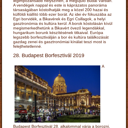
legimpozánsabb helyszínén, a megújuló Budai Várban.
A vendégek nappal és este is káprázatos panoráma
társaságában kóstolhatják meg a közel 200 hazai és
külföldi kiállító több ezer borát. Az idei év fókuszába az
Egri borvidék, a Bikavérek és Egri Csillagok, a helyi
gasztronómia és kultúra kerül. A borok kóstolásán kívül
megismerkedhetünk a Bikavért övező legendákkal,
hungarikum borunk készítésének titkaival. Európa
legszebb borfesztiválján a bor és kultúra találkozását
gazdag zenei és gasztronómiai kínálat teszi most is
felejthetetlenné.
28. Budapest Borfesztivál 2019
A
Budapest Borfesztivál 28. alkalommal várja a borozni,