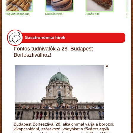
agvas-sajtos rúd
Kakaós néró
Almás pite
Zabpelyh
túrógomb
Gasztronómiai hírek
Fontos tudnivalók a 28. Budapest
Borfesztiválhoz!
A
Budapest Borfesztivál 28. alkalommal várja a borozni,
kikapcsolódni, szórakozni vágyókat a főváros egyik