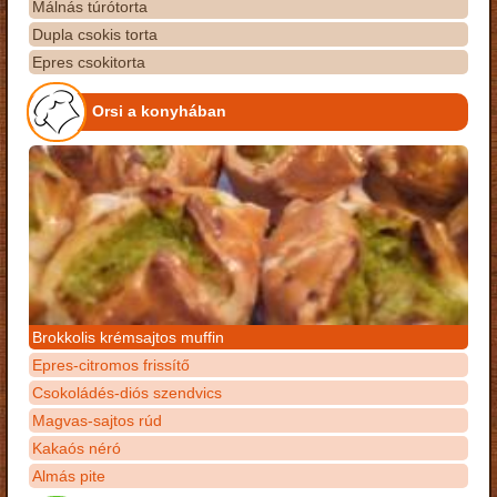
Málnás túrótorta
Dupla csokis torta
Epres csokitorta
Orsi a konyhában
Brokkolis krémsajtos muffin
Epres-citromos frissítő
Csokoládés-diós szendvics
Magvas-sajtos rúd
Kakaós néró
Almás pite