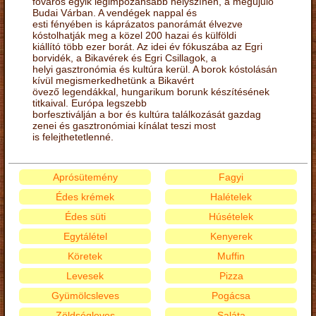
főváros egyik legimpozánsabb helyszínén, a megújuló
Budai Várban. A vendégek nappal és
esti fényében is káprázatos panorámát élvezve
kóstolhatják meg a közel 200 hazai és külföldi
kiállító több ezer borát. Az idei év fókuszába az Egri
borvidék, a Bikavérek és Egri Csillagok, a
helyi gasztronómia és kultúra kerül. A borok kóstolásán
kívül megismerkedhetünk a Bikavért
övező legendákkal, hungarikum borunk készítésének
titkaival. Európa legszebb
borfesztiválján a bor és kultúra találkozását gazdag
zenei és gasztronómiai kínálat teszi most
is felejthetetlenné.
Aprósütemény
Fagyi
Édes krémek
Halételek
Édes süti
Húsételek
Egytálétel
Kenyerek
Köretek
Muffin
Levesek
Pizza
Gyümölcsleves
Pogácsa
Zöldségleves
Saláta