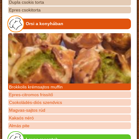
Dupla csokis torta
Epres csokitorta
Orsi a konyhában
Brokkolis krémsajtos muffin
Epres-citromos frissítő
Csokoládés-diós szendvics
Magvas-sajtos rúd
Kakaós néró
Almás pite