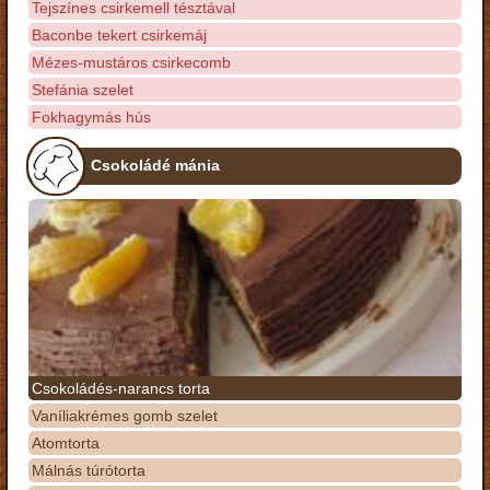
Tejszínes csirkemell tésztával
Baconbe tekert csirkemáj
Mézes-mustáros csirkecomb
Stefánia szelet
Fokhagymás hús
Csokoládé mánia
Csokoládés-narancs torta
Vaníliakrémes gomb szelet
Atomtorta
Málnás túrótorta