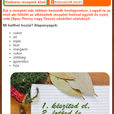
Kedvenc receptek közé
Ezt a receptet már többen keresték honlaponkon. Legyél te az
első aki feltölti az elkészített receptet fotóval együtt és nyerj
vele (Spar, Penny vagy Tesco) vásárlási utalványt!
Mi kellhet hozzá? Alapanyagok:
cukor
só
tojás
liszt
margarin
cukor
zöldség
gyümölcs
hús