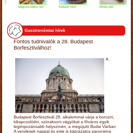
Magvas-sajtos rúd
Kakaós néró
Almás pite
Z
t
Gasztronómiai hírek
Fontos tudnivalók a 28. Budapest
Borfesztiválhoz!
A
Budapest Borfesztivál 28. alkalommal várja a borozni,
kikapcsolódni, szórakozni vágyókat a főváros egyik
legimpozánsabb helyszínén, a megújuló Budai Várban.
A vendégek nappal és este is káprázatos panoráma