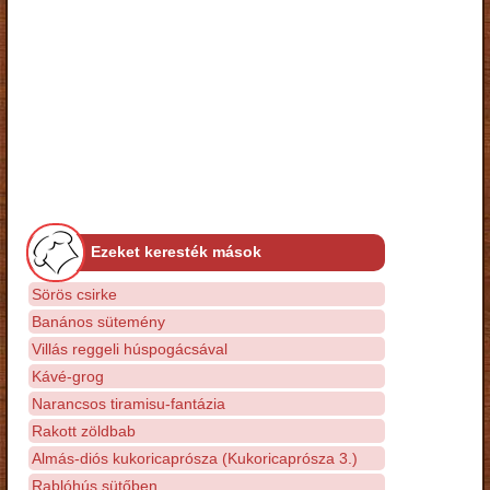
Ezeket keresték mások
Sörös csirke
Banános sütemény
Villás reggeli húspogácsával
Kávé-grog
Narancsos tiramisu-fantázia
Rakott zöldbab
Almás-diós kukoricaprósza (Kukoricaprósza 3.)
Rablóhús sütőben