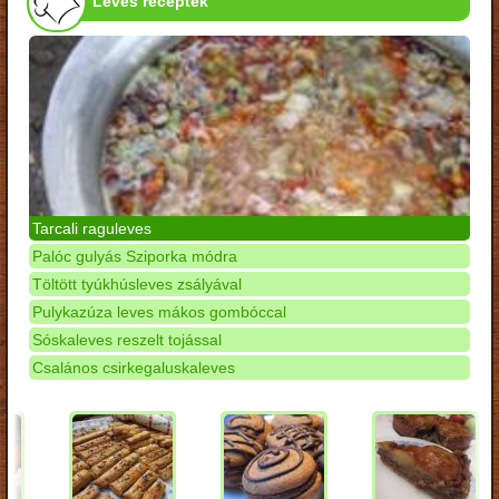
Leves receptek
Tarcali raguleves
Palóc gulyás Sziporka módra
Töltött tyúkhúsleves zsályával
Pulykazúza leves mákos gombóccal
Sóskaleves reszelt tojással
Csalános csirkegaluskaleves