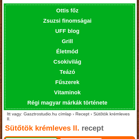
Ottis főz
Zsuzsi finomságai
UFF blog
Grill
Életmód
Csokivilág
Teázó
Fűszerek
Vitaminok
Régi magyar márkák története
Itt vagy: Gasztrostudio.hu címlap › Recept › Sütőtök krémleves
II.
Sütőtök krémleves II.
recept