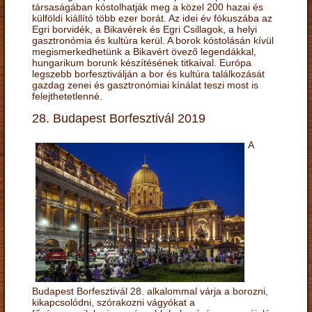
társaságában kóstolhatják meg a közel 200 hazai és
külföldi kiállító több ezer borát. Az idei év fókuszába az
Egri borvidék, a Bikavérek és Egri Csillagok, a helyi
gasztronómia és kultúra kerül. A borok kóstolásán kívül
megismerkedhetünk a Bikavért övező legendákkal,
hungarikum borunk készítésének titkaival. Európa
legszebb borfesztiválján a bor és kultúra találkozását
gazdag zenei és gasztronómiai kínálat teszi most is
felejthetetlenné.
28. Budapest Borfesztivál 2019
A
Budapest Borfesztivál 28. alkalommal várja a borozni,
kikapcsolódni, szórakozni vágyókat a