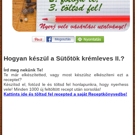
Hogyan készül a Sütőtök krémleves II.?
Írd meg nekünk Te!
Te már elkészítetted, vagy most készülsz elkészíteni ezt a
receptet?
Készítsd el, fotózd le és töltsd fel honlapunkra, hogy nyerhess
vele! Minden 1000 új feltöltött recept után sorsolás!
Kattints ide és töltsd fel recepted a saját Receptkönyvedbe!