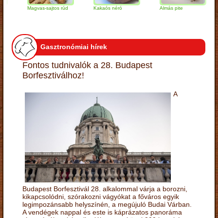
Magvas-sajtos rúd
Kakaós néró
Almás pite
Za
tú
Gasztronómiai hírek
Fontos tudnivalók a 28. Budapest
Borfesztiválhoz!
A
Budapest Borfesztivál 28. alkalommal várja a borozni,
kikapcsolódni, szórakozni vágyókat a főváros egyik
legimpozánsabb helyszínén, a megújuló Budai Várban.
A vendégek nappal és este is káprázatos panoráma