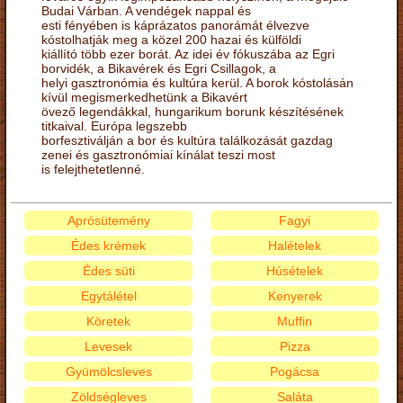
Budai Várban. A vendégek nappal és
esti fényében is káprázatos panorámát élvezve
kóstolhatják meg a közel 200 hazai és külföldi
kiállító több ezer borát. Az idei év fókuszába az Egri
borvidék, a Bikavérek és Egri Csillagok, a
helyi gasztronómia és kultúra kerül. A borok kóstolásán
kívül megismerkedhetünk a Bikavért
övező legendákkal, hungarikum borunk készítésének
titkaival. Európa legszebb
borfesztiválján a bor és kultúra találkozását gazdag
zenei és gasztronómiai kínálat teszi most
is felejthetetlenné.
Aprósütemény
Fagyi
Édes krémek
Halételek
Édes süti
Húsételek
Egytálétel
Kenyerek
Köretek
Muffin
Levesek
Pizza
Gyümölcsleves
Pogácsa
Zöldségleves
Saláta