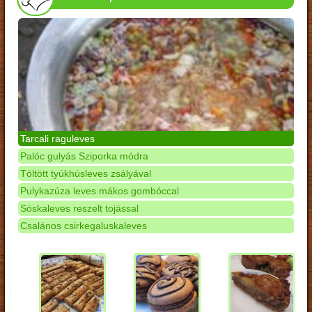
Tarcali raguleves
Palóc gulyás Sziporka módra
Töltött tyúkhúsleves zsályával
Pulykazúza leves mákos gombóccal
Sóskaleves reszelt tojással
Csalános csirkegaluskaleves