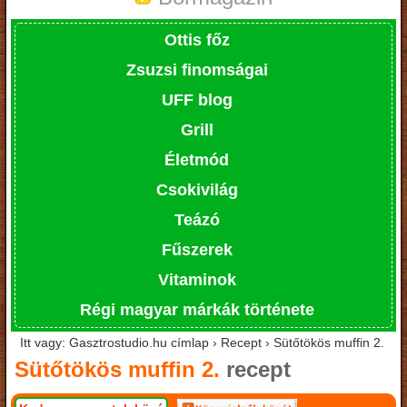
Ottis főz
Zsuzsi finomságai
UFF blog
Grill
Életmód
Csokivilág
Teázó
Fűszerek
Vitaminok
Régi magyar márkák története
Itt vagy: Gasztrostudio.hu címlap › Recept › Sütőtökös muffin 2.
Sütőtökös muffin 2.
recept