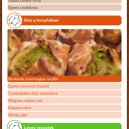
Dupla csokis torta
Epres csokitorta
Orsi a konyhában
Brokkolis krémsajtos muffin
Epres-citromos frissítő
Csokoládés-diós szendvics
Magvas-sajtos rúd
Kakaós néró
Almás pite
Leves receptek