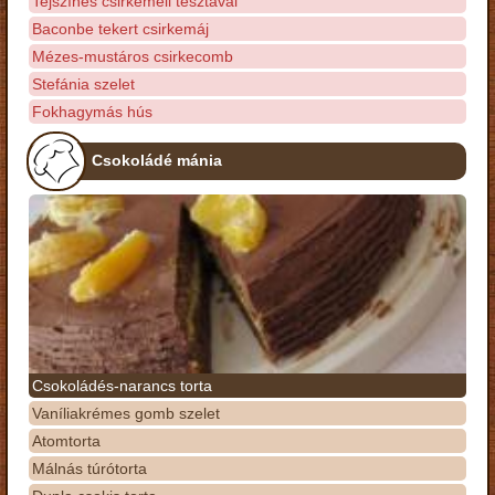
Tejszínes csirkemell tésztával
Baconbe tekert csirkemáj
Mézes-mustáros csirkecomb
Stefánia szelet
Fokhagymás hús
Csokoládé mánia
Csokoládés-narancs torta
Vaníliakrémes gomb szelet
Atomtorta
Málnás túrótorta