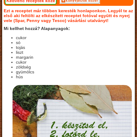
Kedvenc receptek közé
Ezt a receptet már többen keresték honlaponkon. Legyél te az
első aki feltölti az elkészített receptet fotóval együtt és nyerj
vele (Spar, Penny vagy Tesco) vásárlási utalványt!
Mi kellhet hozzá? Alapanyagok:
cukor
só
tojás
liszt
margarin
cukor
zöldség
gyümölcs
hús