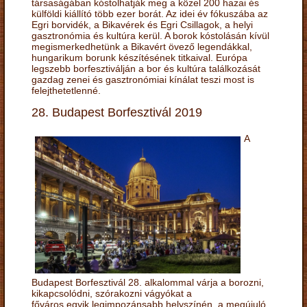
társaságában kóstolhatják meg a közel 200 hazai és
külföldi kiállító több ezer borát. Az idei év fókuszába az
Egri borvidék, a Bikavérek és Egri Csillagok, a helyi
gasztronómia és kultúra kerül. A borok kóstolásán kívül
megismerkedhetünk a Bikavért övező legendákkal,
hungarikum borunk készítésének titkaival. Európa
legszebb borfesztiválján a bor és kultúra találkozását
gazdag zenei és gasztronómiai kínálat teszi most is
felejthetetlenné.
28. Budapest Borfesztivál 2019
A
Budapest Borfesztivál 28. alkalommal várja a borozni,
kikapcsolódni, szórakozni vágyókat a
főváros egyik legimpozánsabb helyszínén, a megújuló