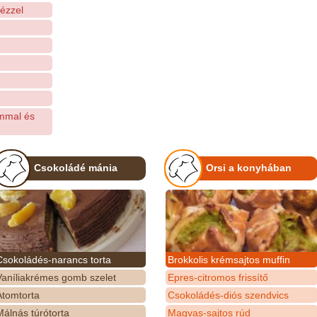
nézzel
ommal és
Csokoládé mánia
Orsi a konyhában
Csokoládés-narancs torta
Brokkolis krémsajtos muffin
Vaníliakrémes gomb szelet
Epres-citromos frissítő
Atomtorta
Csokoládés-diós szendvics
álnás túrótorta
Magvas-sajtos rúd