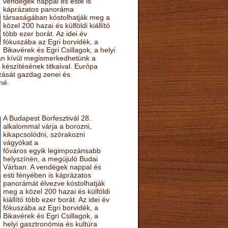
vendégek nappal és este is
káprázatos panoráma
társaságában kóstolhatják meg a
közel 200 hazai és külföldi kiállító
több ezer borát. Az idei év
fókuszába az Egri borvidék, a
Bikavérek és Egri Csillagok, a helyi
sán kívül megismerkedhetünk a
készítésének titkaival. Európa
ozását gazdag zenei és
né.
A Budapest Borfesztivál 28.
alkalommal várja a borozni,
kikapcsolódni, szórakozni
vágyókat a
főváros egyik legimpozánsabb
helyszínén, a megújuló Budai
Várban. A vendégek nappal és
esti fényében is káprázatos
panorámát élvezve kóstolhatják
meg a közel 200 hazai és külföldi
kiállító több ezer borát. Az idei év
fókuszába az Egri borvidék, a
Bikavérek és Egri Csillagok, a
helyi gasztronómia és kultúra