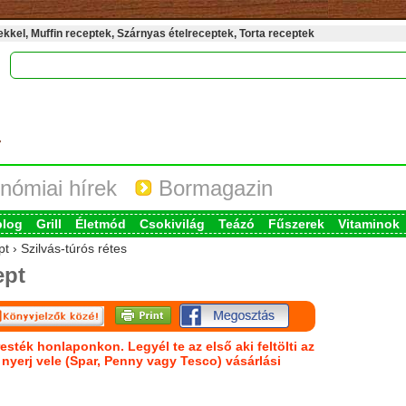
kel, Muffin receptek, Szárnyas ételreceptek, Torta receptek
nómiai hírek
Bormagazin
blog
Grill
Életmód
Csokivilág
Teázó
Fűszerek
Vitaminok
t › Szilvás-túrós rétes
ept
esték honlaponkon. Legyél te az első aki feltölti az
s nyerj vele (Spar, Penny vagy Tesco) vásárlási