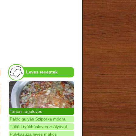
Leves receptek
Tarcali raguleves
Palóc gulyás Sziporka módra
Töltött tyúkhúsleves zsályával
Pulykazúza leves mákos