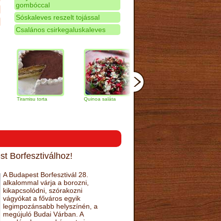
gombóccal
Sóskaleves reszelt tojással
Csalános csirkegaluskaleves
ramisu torta
Quinoa saláta
Mandulás kifli
Csokoládés
narancs tor
t Borfesztiválhoz!
A Budapest Borfesztivál 28.
alkalommal várja a borozni,
kikapcsolódni, szórakozni
vágyókat a főváros egyik
legimpozánsabb helyszínén, a
megújuló Budai Várban. A