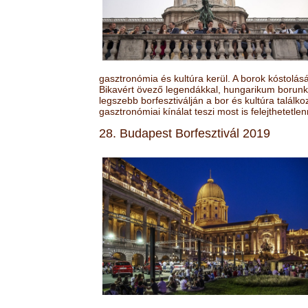
gasztronómia és kultúra kerül. A borok kóstolá
Bikavért övező legendákkal, hungarikum borunk 
legszebb borfesztiválján a bor és kultúra találk
gasztronómiai kínálat teszi most is felejthetetlen
28. Budapest Borfesztivál 2019