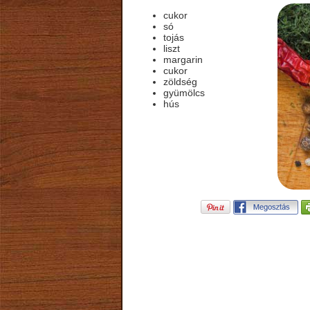
cukor
só
tojás
liszt
margarin
cukor
zöldség
gyümölcs
hús