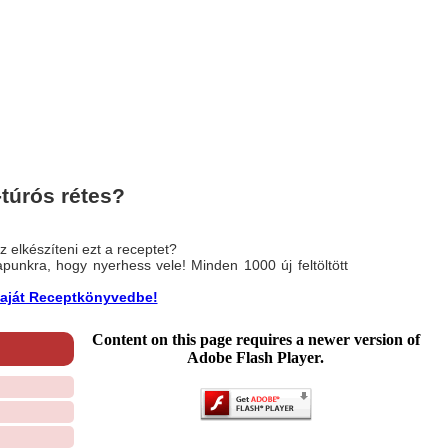
túrós rétes?
 elkészíteni ezt a receptet?
nlapunkra, hogy nyerhess vele! Minden 1000 új feltöltött
a saját Receptkönyvedbe!
Content on this page requires a newer version of
Adobe Flash Player.