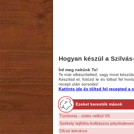
Hogyan készül a Szilvás-
Írd meg nekünk Te!
Te már elkészítetted, vagy most készülsz
Készítsd el, fotózd le és töltsd fel ho
recept után sorsolás!
Kattints ide és töltsd fel recepted 
Ezeket keresték mások
Túrótorta - sütés nélkül VII.
Székely tejfölös-kolbászos pityókaleves
Olcsó lekváros