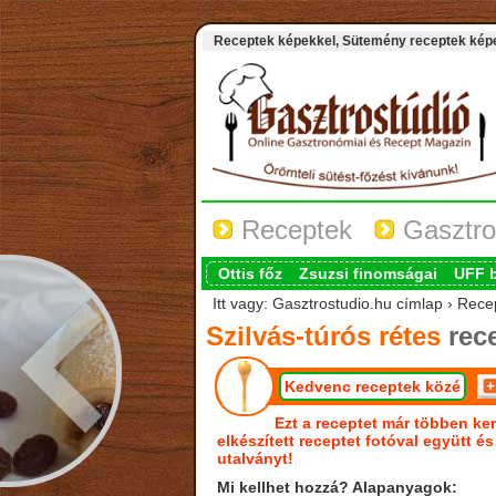
Receptek képekkel, Sütemény receptek képek
Receptek
Gasztro
Ottis főz
Zsuzsi finomságai
UFF 
Itt vagy: Gasztrostudio.hu címlap › Recep
Szilvás-túrós rétes
rec
Kedvenc receptek közé
Ezt a receptet már többen ker
elkészített receptet fotóval együtt é
utalványt!
Mi kellhet hozzá? Alapanyagok: