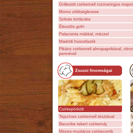
Grillezett csirkemell rozmaringos majo
Momo zöldséglevese
Szilvás tortácska
Élesztős gofri
Palacsinta mákkal, mézzel
Madridi húsosfazék
Pikáns csirkemell almapaprikával, citr
pennével
Zsuzsi finomságai
Csirkepörkölt
Tejszínes csirkemell tésztával
Baconbe tekert csirkemáj
Mézes-mustáros csirkecomb
M