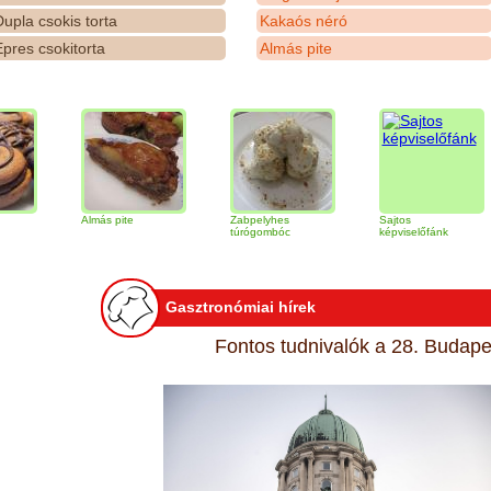
upla csokis torta
Kakaós néró
pres csokitorta
Almás pite
Almás pite
Zabpelyhes
Sajtos
Ti
túrógombóc
képviselőfánk
Gasztronómiai hírek
Fontos tudnivalók a 28. Budapes