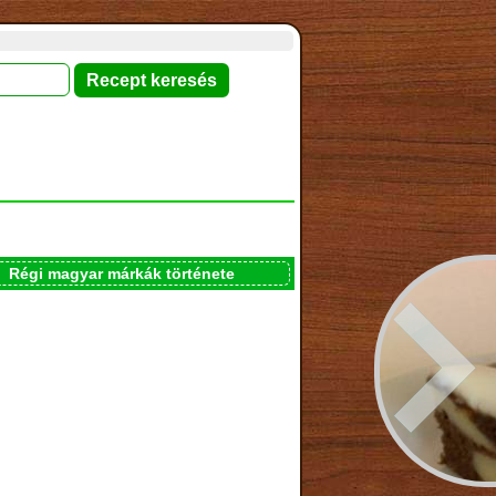
Régi magyar márkák története