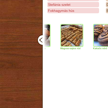
Stefánia szelet
D
Fokhagymás hús
E
Csokoládés-diós
Magvas-sajtos rúd
Kakaós néró
szendvics