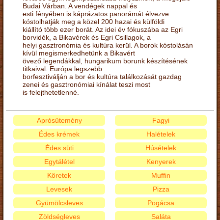
Budai Várban. A vendégek nappal és
esti fényében is káprázatos panorámát élvezve
kóstolhatják meg a közel 200 hazai és külföldi
kiállító több ezer borát. Az idei év fókuszába az Egri
borvidék, a Bikavérek és Egri Csillagok, a
helyi gasztronómia és kultúra kerül. A borok kóstolásán
kívül megismerkedhetünk a Bikavért
övező legendákkal, hungarikum borunk készítésének
titkaival. Európa legszebb
borfesztiválján a bor és kultúra találkozását gazdag
zenei és gasztronómiai kínálat teszi most
is felejthetetlenné.
Aprósütemény
Fagyi
Édes krémek
Halételek
Édes süti
Húsételek
Egytálétel
Kenyerek
Köretek
Muffin
Levesek
Pizza
Gyümölcsleves
Pogácsa
Zöldségleves
Saláta