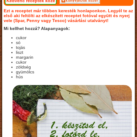
Kedvenc receptek közé
Ezt a receptet már többen keresték honlaponkon. Legyél te az
első aki feltölti az elkészített receptet fotóval együtt és nyerj
vele (Spar, Penny vagy Tesco) vásárlási utalványt!
Mi kellhet hozzá? Alapanyagok:
cukor
só
tojás
liszt
margarin
cukor
zöldség
gyümölcs
hús