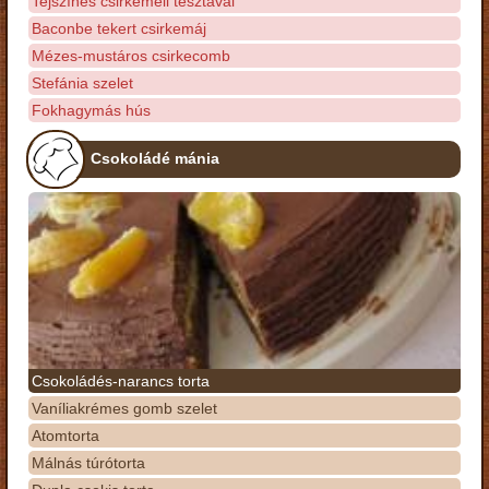
Tejszínes csirkemell tésztával
Baconbe tekert csirkemáj
Mézes-mustáros csirkecomb
Stefánia szelet
Fokhagymás hús
Csokoládé mánia
Csokoládés-narancs torta
Vaníliakrémes gomb szelet
Atomtorta
Málnás túrótorta