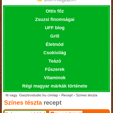
Ottis főz
Zsuzsi finomságai
UFF blog
Grill
Életmód
Csokivilág
Teázó
Fűszerek
Vitaminok
Régi magyar márkák története
Itt vagy: Gasztrostudio.hu címlap › Recept › Színes tészta
Színes tészta
recept