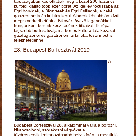
társaságában kóstolhatják meg a közel 200 hazai és
külföldi kiállító több ezer borát. Az idei év fókuszába az
Egri borvidék, a Bikavérek és Egri Csillagok, a helyi
gasztronómia és kultúra kerül. A borok kóstolásán kívül
megismerkedhetünk a Bikavért övező legendákkal,
hungarikum borunk készítésének titkaival. Európa
legszebb borfesztiválján a bor és kultúra találkozását
gazdag zenei és gasztronómiai kínálat teszi most is
felejthetetlenné.
28. Budapest Borfesztivál 2019
A
Budapest Borfesztivál 28. alkalommal várja a borozni,
kikapcsolódni, szórakozni vágyókat a
főváros egyik legimpozánsabb helyszínén, a megújuló