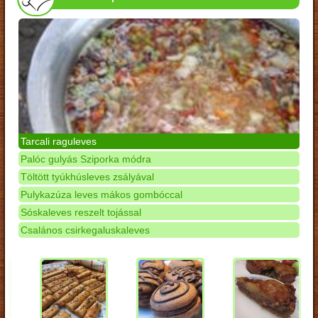
Tarcali raguleves
Palóc gulyás Sziporka módra
Töltött tyúkhúsleves zsályával
Pulykazúza leves mákos gombóccal
Sóskaleves reszelt tojással
Csalános csirkegaluskaleves