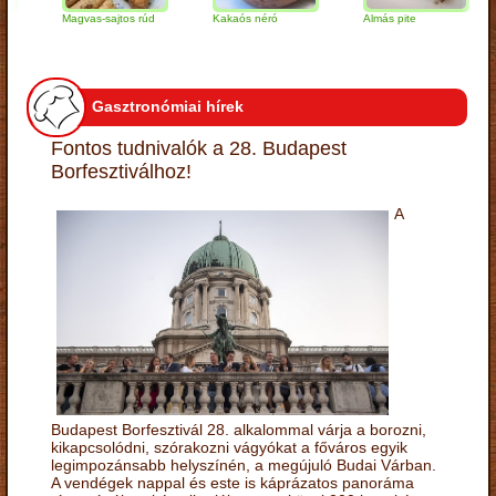
Magvas-sajtos rúd
Kakaós néró
Almás pite
Za
tú
Gasztronómiai hírek
Fontos tudnivalók a 28. Budapest
Borfesztiválhoz!
A
Budapest Borfesztivál 28. alkalommal várja a borozni,
kikapcsolódni, szórakozni vágyókat a főváros egyik
legimpozánsabb helyszínén, a megújuló Budai Várban.
A vendégek nappal és este is káprázatos panoráma