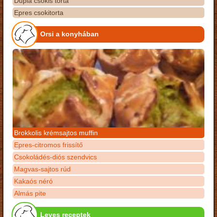
Dupla csokis torta
Epres csokitorta
Orsi a konyhában
Brokkolis krémsajtos muffin
Epres-citromos frissítő
Csokoládés-diós szendvics
Magvas-sajtos rúd
Kakaós néró
Almás pite
Leves receptek