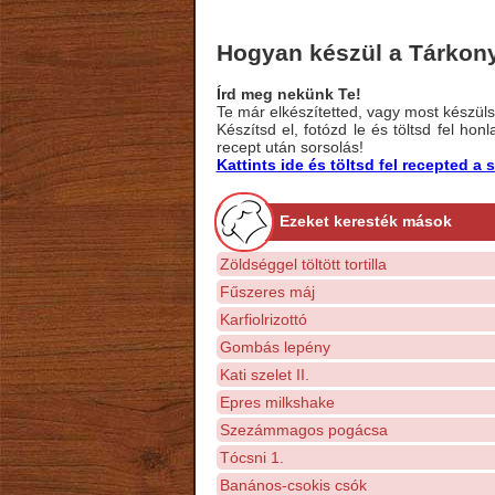
Hogyan készül a Tárkony
Írd meg nekünk Te!
Te már elkészítetted, vagy most készülsz
Készítsd el, fotózd le és töltsd fel ho
recept után sorsolás!
Kattints ide és töltsd fel recepted 
Ezeket keresték mások
Zöldséggel töltött tortilla
Fűszeres máj
Karfiolrizottó
Gombás lepény
Kati szelet II.
Epres milkshake
Szezámmagos pogácsa
Tócsni 1.
Banános-csokis csók