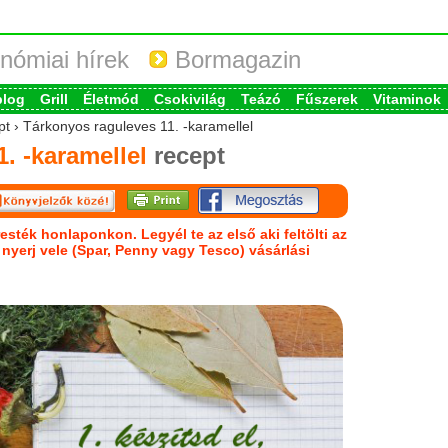
nómiai hírek
Bormagazin
blog
Grill
Életmód
Csokivilág
Teázó
Fűszerek
Vitaminok
pt › Tárkonyos raguleves 11. -karamellel
. -karamellel
recept
esték honlaponkon. Legyél te az első aki feltölti az
s nyerj vele (Spar, Penny vagy Tesco) vásárlási