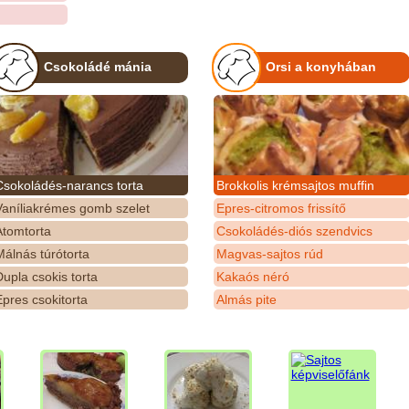
Csokoládé mánia
Orsi a konyhában
Csokoládés-narancs torta
Brokkolis krémsajtos muffin
Vaníliakrémes gomb szelet
Epres-citromos frissítő
Atomtorta
Csokoládés-diós szendvics
álnás túrótorta
Magvas-sajtos rúd
upla csokis torta
Kakaós néró
pres csokitorta
Almás pite