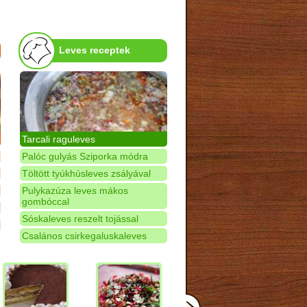
Leves receptek
Tarcali raguleves
Palóc gulyás Sziporka módra
Töltött tyúkhúsleves zsályával
Pulykazúza leves mákos
gombóccal
Sóskaleves reszelt tojással
Csalános csirkegaluskaleves