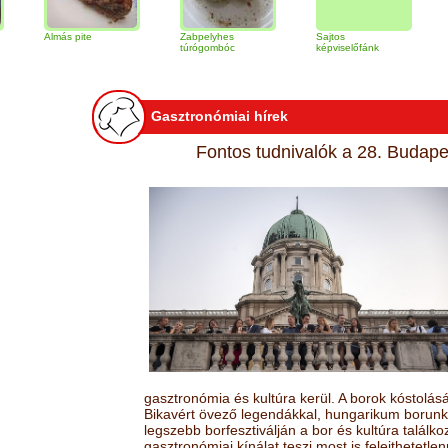
lmás pite
Zabpelyhes
Sajtos
Tiramisu t
túrógombóc
képviselőfánk
Gasztronómiai hírek
Fontos tudnivalók a 28. Budapes
gasztronómia és kultúra kerül. A borok kóstolá
Bikavért övező legendákkal, hungarikum borunk 
legszebb borfesztiválján a bor és kultúra találk
gasztronómiai kínálat teszi most is felejthetetlen