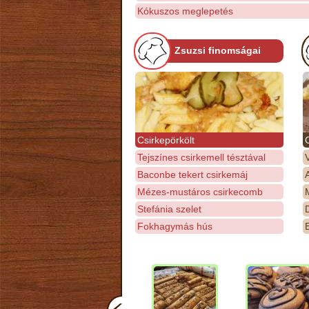
Kókuszos meglepetés
Zsuzsi finomságai
Csirkepörkölt
Tejszínes csirkemell tésztával
Baconbe tekert csirkemáj
Mézes-mustáros csirkecomb
M
Stefánia szelet
D
Fokhagymás hús
E