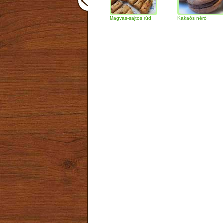
Csokoládés-diós
Magvas-sajtos rúd
Kakaós néró
A
szendvics