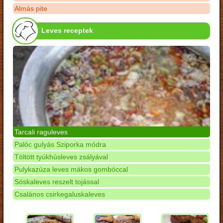
Almás pite
Leves receptek
Tarcali raguleves
Palóc gulyás Sziporka módra
Töltött tyúkhúsleves zsályával
Pulykazúza leves mákos gombóccal
Sóskaleves reszelt tojással
Csalános csirkegaluskaleves