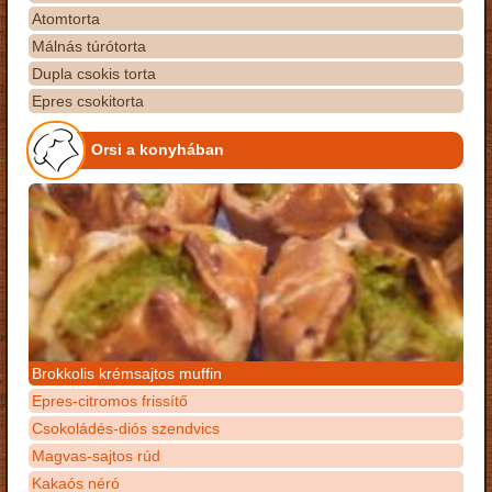
Atomtorta
Málnás túrótorta
Dupla csokis torta
Epres csokitorta
Orsi a konyhában
Brokkolis krémsajtos muffin
Epres-citromos frissítő
Csokoládés-diós szendvics
Magvas-sajtos rúd
Kakaós néró