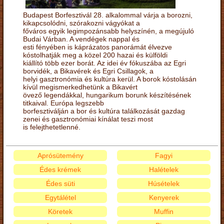
Budapest Borfesztivál 28. alkalommal várja a borozni,
kikapcsolódni, szórakozni vágyókat a
főváros egyik legimpozánsabb helyszínén, a megújuló
Budai Várban. A vendégek nappal és
esti fényében is káprázatos panorámát élvezve
kóstolhatják meg a közel 200 hazai és külföldi
kiállító több ezer borát. Az idei év fókuszába az Egri
borvidék, a Bikavérek és Egri Csillagok, a
helyi gasztronómia és kultúra kerül. A borok kóstolásán
kívül megismerkedhetünk a Bikavért
övező legendákkal, hungarikum borunk készítésének
titkaival. Európa legszebb
borfesztiválján a bor és kultúra találkozását gazdag
zenei és gasztronómiai kínálat teszi most
is felejthetetlenné.
Aprósütemény
Fagyi
Édes krémek
Halételek
Édes süti
Húsételek
Egytálétel
Kenyerek
Köretek
Muffin