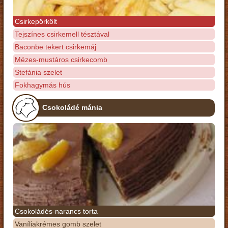
Csirkepörkölt
Tejszínes csirkemell tésztával
Baconbe tekert csirkemáj
Mézes-mustáros csirkecomb
Stefánia szelet
Fokhagymás hús
Csokoládé mánia
Csokoládés-narancs torta
Vaníliakrémes gomb szelet