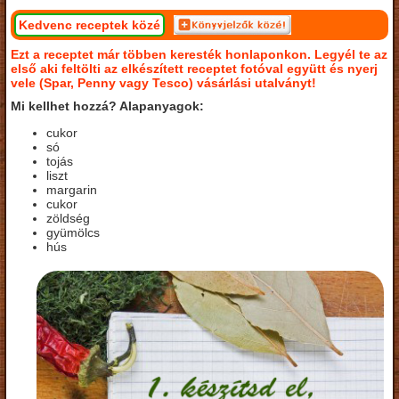
Kedvenc receptek közé
Ezt a receptet már többen keresték honlaponkon. Legyél te az
első aki feltölti az elkészített receptet fotóval együtt és nyerj
vele (Spar, Penny vagy Tesco) vásárlási utalványt!
Mi kellhet hozzá? Alapanyagok:
cukor
só
tojás
liszt
margarin
cukor
zöldség
gyümölcs
hús