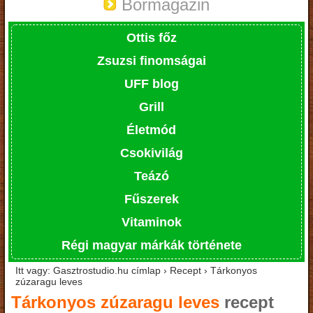
Bormagazin
Ottis főz
Zsuzsi finomságai
UFF blog
Grill
Életmód
Csokivilág
Teázó
Fűszerek
Vitaminok
Régi magyar márkák története
Itt vagy: Gasztrostudio.hu címlap › Recept › Tárkonyos
zúzaragu leves
Tárkonyos zúzaragu leves
recept