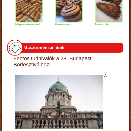
Magvas-sajtos rúd
Kakaós néró
Almás pite
Zab
túr
Gasztronómiai hírek
Fontos tudnivalók a 28. Budapest
Borfesztiválhoz!
A