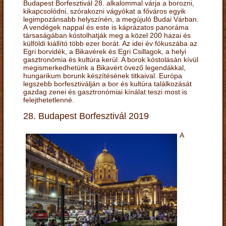
Budapest Borfesztivál 28. alkalommal várja a borozni,
kikapcsolódni, szórakozni vágyókat a főváros egyik
legimpozánsabb helyszínén, a megújuló Budai Várban.
A vendégek nappal és este is káprázatos panoráma
társaságában kóstolhatják meg a közel 200 hazai és
külföldi kiállító több ezer borát. Az idei év fókuszába az
Egri borvidék, a Bikavérek és Egri Csillagok, a helyi
gasztronómia és kultúra kerül. A borok kóstolásán kívül
megismerkedhetünk a Bikavért övező legendákkal,
hungarikum borunk készítésének titkaival. Európa
legszebb borfesztiválján a bor és kultúra találkozását
gazdag zenei és gasztronómiai kínálat teszi most is
felejthetetlenné.
28. Budapest Borfesztivál 2019
A