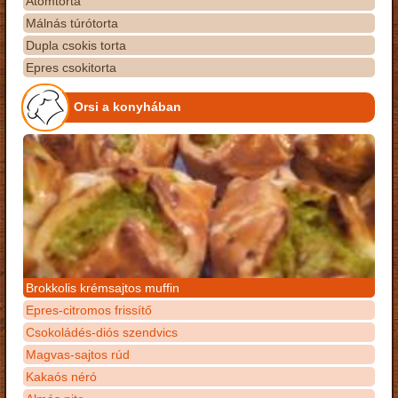
Atomtorta
Málnás túrótorta
Dupla csokis torta
Epres csokitorta
Orsi a konyhában
Brokkolis krémsajtos muffin
Epres-citromos frissítő
Csokoládés-diós szendvics
Magvas-sajtos rúd
Kakaós néró