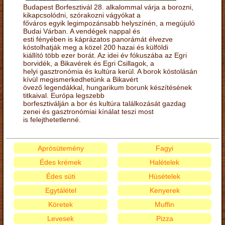
Budapest Borfesztivál 28. alkalommal várja a borozni,
kikapcsolódni, szórakozni vágyókat a
főváros egyik legimpozánsabb helyszínén, a megújuló
Budai Várban. A vendégek nappal és
esti fényében is káprázatos panorámát élvezve
kóstolhatják meg a közel 200 hazai és külföldi
kiállító több ezer borát. Az idei év fókuszába az Egri
borvidék, a Bikavérek és Egri Csillagok, a
helyi gasztronómia és kultúra kerül. A borok kóstolásán
kívül megismerkedhetünk a Bikavért
övező legendákkal, hungarikum borunk készítésének
titkaival. Európa legszebb
borfesztiválján a bor és kultúra találkozását gazdag
zenei és gasztronómiai kínálat teszi most
is felejthetetlenné.
Aprósütemény
Fagyi
Édes krémek
Halételek
Édes süti
Húsételek
Egytálétel
Kenyerek
Köretek
Muffin
Levesek
Pizza