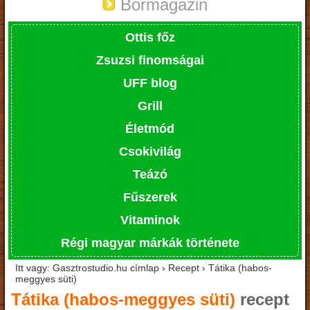
Bormagazin
Ottis főz
Zsuzsi finomságai
UFF blog
Grill
Életmód
Csokivilág
Teázó
Fűszerek
Vitaminok
Régi magyar márkák története
Itt vagy: Gasztrostudio.hu címlap › Recept › Tátika (habos-
meggyes süti)
Tátika (habos-meggyes süti)
recept