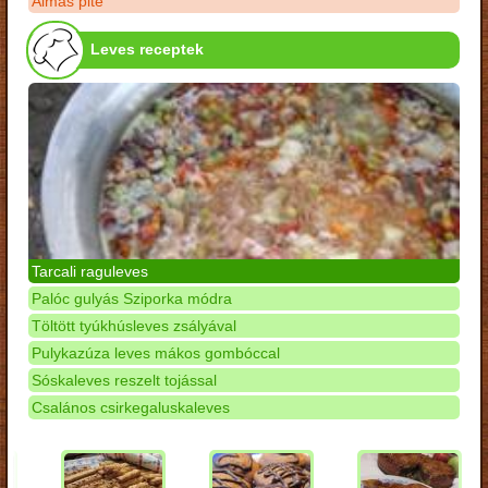
Almás pite
Leves receptek
Tarcali raguleves
Palóc gulyás Sziporka módra
Töltött tyúkhúsleves zsályával
Pulykazúza leves mákos gombóccal
Sóskaleves reszelt tojással
Csalános csirkegaluskaleves