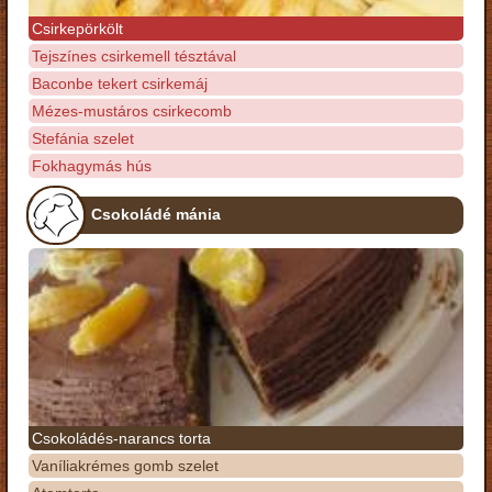
Csirkepörkölt
Tejszínes csirkemell tésztával
Baconbe tekert csirkemáj
Mézes-mustáros csirkecomb
Stefánia szelet
Fokhagymás hús
Csokoládé mánia
Csokoládés-narancs torta
Vaníliakrémes gomb szelet