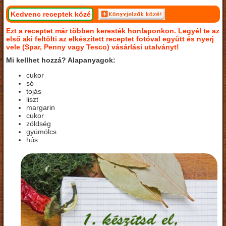
Kedvenc receptek közé
Ezt a receptet már többen keresték honlaponkon. Legyél te az
első aki feltölti az elkészített receptet fotóval együtt és nyerj
vele (Spar, Penny vagy Tesco) vásárlási utalványt!
Mi kellhet hozzá? Alapanyagok:
cukor
só
tojás
liszt
margarin
cukor
zöldség
gyümölcs
hús