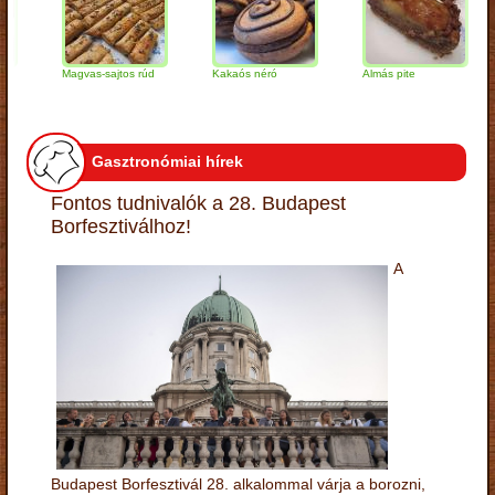
Magvas-sajtos rúd
Kakaós néró
Almás pite
Za
tú
Gasztronómiai hírek
Fontos tudnivalók a 28. Budapest
Borfesztiválhoz!
A
Budapest Borfesztivál 28. alkalommal várja a borozni,