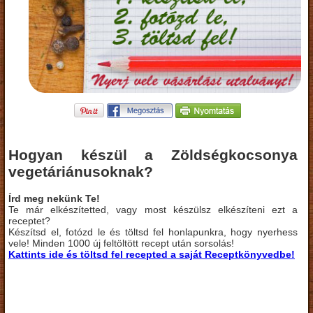
Hogyan készül a Zöldségkocsonya
vegetáriánusoknak?
Írd meg nekünk Te!
Te már elkészítetted, vagy most készülsz elkészíteni ezt a
receptet?
Készítsd el, fotózd le és töltsd fel honlapunkra, hogy nyerhess
vele! Minden 1000 új feltöltött recept után sorsolás!
Kattints ide és töltsd fel recepted a saját Receptkönyvedbe!