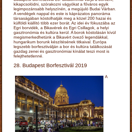
kikapcsolódni, szórakozni vágyókat a főváros egyik
legimpozánsabb helyszínén, a megújuló Budai Várban.
A vendégek nappal és este is káprázatos panoráma
társaságában kóstolhatják meg a közel 200 hazai és
külföldi kiállító több ezer borát. Az idei év fókuszába az
Egri borvidék, a Bikavérek és Egri Csillagok, a helyi
gasztronómia és kultúra kerül. A borok kóstolásán kívül
megismerkedhetünk a Bikavért övező legendákkal,
hungarikum borunk készítésének titkaival. Európa
legszebb borfesztiválján a bor és kultúra találkozását
gazdag zenei és gasztronómiai kínálat teszi most is
felejthetetlenné.
28. Budapest Borfesztivál 2019
A