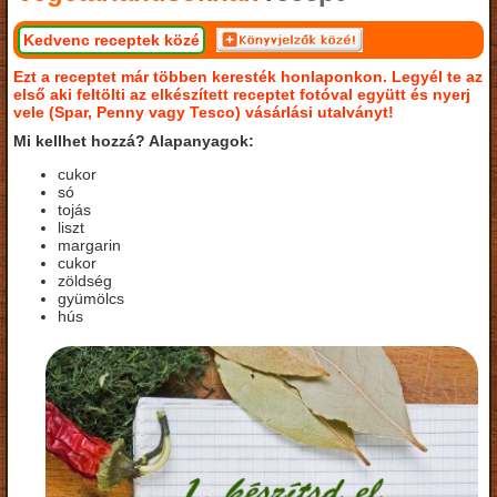
Kedvenc receptek közé
Ezt a receptet már többen keresték honlaponkon. Legyél te az
első aki feltölti az elkészített receptet fotóval együtt és nyerj
vele (Spar, Penny vagy Tesco) vásárlási utalványt!
Mi kellhet hozzá? Alapanyagok:
cukor
só
tojás
liszt
margarin
cukor
zöldség
gyümölcs
hús