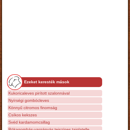
Ezeket keresték mások
Kukoricaleves pirított szalonnával
Nyírségi gombócleves
Könnyű citromos finomság
Csíkos kekszes
Svéd kardamomcsillag
Rókagombás-vargányás tejszínes taiglatelle