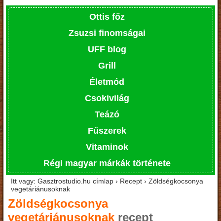
Ottis főz
Zsuzsi finomságai
UFF blog
Grill
Életmód
Csokivilág
Teázó
Fűszerek
Vitaminok
Régi magyar márkák története
Itt vagy: Gasztrostudio.hu címlap › Recept › Zöldségkocsonya
vegetáriánusoknak
Zöldségkocsonya
vegetáriánusoknak
recept