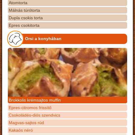
Atomtorta
Málnás túrótorta
Dupla csokis torta
Epres csokitorta
Orsi a konyhában
Brokkolis krémsajtos muffin
Epres-citromos frissítő
Csokoládés-diós szendvics
Magvas-sajtos rúd
Kakaós néró