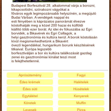
Budapest Borfesztivál 28. alkalommal várja a borozni,
kikapcsolódni, szórakozni vágyókat a
főváros egyik legimpozánsabb helyszínén, a megújuló
Budai Várban. A vendégek nappal és
esti fényében is káprázatos panorámát élvezve
kóstolhatják meg a közel 200 hazai és külföldi
kiállító több ezer borát. Az idei év fókuszába az Egri
borvidék, a Bikavérek és Egri Csillagok, a
helyi gasztronómia és kultúra kerül. A borok kóstolásán
kívül megismerkedhetünk a Bikavért
övező legendákkal, hungarikum borunk készítésének
titkaival. Európa legszebb
borfesztiválján a bor és kultúra találkozását gazdag
zenei és gasztronómiai kínálat teszi most
is felejthetetlenné.
Aprósütemény
Fagyi
Édes krémek
Halételek
Édes süti
Húsételek
Egytálétel
Kenyerek
Köretek
Muffin
Levesek
Pizza