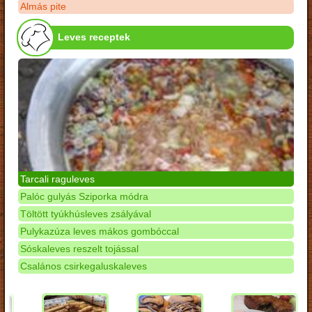
Almás pite
Leves receptek
Tarcali raguleves
Palóc gulyás Sziporka módra
Töltött tyúkhúsleves zsályával
Pulykazúza leves mákos gombóccal
Sóskaleves reszelt tojással
Csalános csirkegaluskaleves