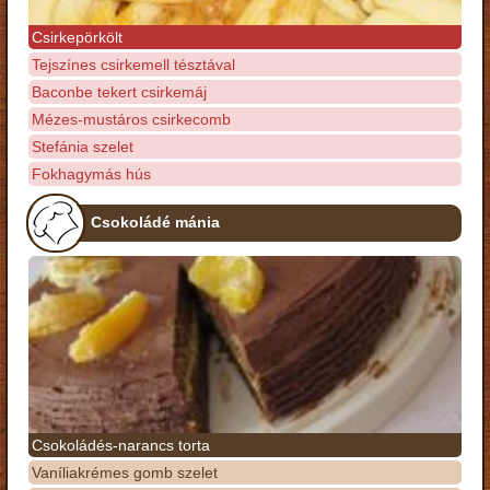
Csirkepörkölt
Tejszínes csirkemell tésztával
Baconbe tekert csirkemáj
Mézes-mustáros csirkecomb
Stefánia szelet
Fokhagymás hús
Csokoládé mánia
Csokoládés-narancs torta
Vaníliakrémes gomb szelet