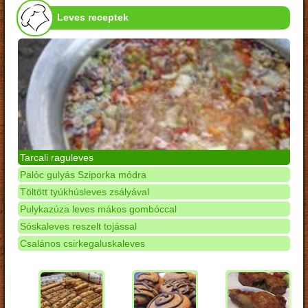
Leves receptek
Tarcali raguleves
Palóc gulyás Sziporka módra
Töltött tyúkhúsleves zsályával
Pulykazúza leves mákos gombóccal
Sóskaleves reszelt tojással
Csalános csirkegaluskaleves