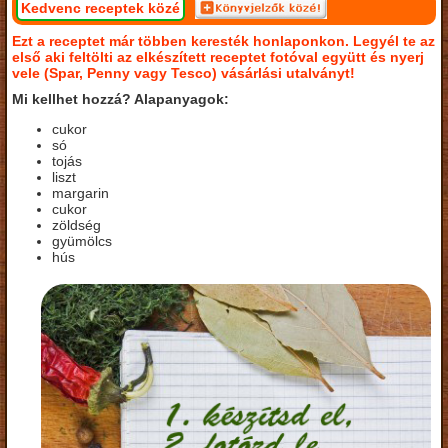
Kedvenc receptek közé
Ezt a receptet már többen keresték honlaponkon. Legyél te az
első aki feltölti az elkészített receptet fotóval együtt és nyerj
vele (Spar, Penny vagy Tesco) vásárlási utalványt!
Mi kellhet hozzá? Alapanyagok:
cukor
só
tojás
liszt
margarin
cukor
zöldség
gyümölcs
hús