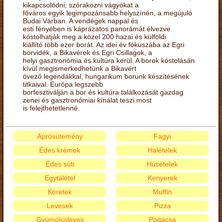
kikapcsolódni, szórakozni vágyókat a
főváros egyik legimpozánsabb helyszínén, a megújuló
Budai Várban. A vendégek nappal és
esti fényében is káprázatos panorámát élvezve
kóstolhatják meg a közel 200 hazai és külföldi
kiállító több ezer borát. Az idei év fókuszába az Egri
borvidék, a Bikavérek és Egri Csillagok, a
helyi gasztronómia és kultúra kerül. A borok kóstolásán
kívül megismerkedhetünk a Bikavért
övező legendákkal, hungarikum borunk készítésének
titkaival. Európa legszebb
borfesztiválján a bor és kultúra találkozását gazdag
zenei és gasztronómiai kínálat teszi most
is felejthetetlenné.
Aprósütemény
Fagyi
Édes krémek
Halételek
Édes süti
Húsételek
Egytálétel
Kenyerek
Köretek
Muffin
Levesek
Pizza
Gyümölcsleves
Pogácsa