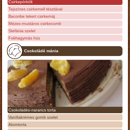
Csirkepörkölt
Tejszínes csirkemell tésztával
Baconbe tekert csirkemáj
Mézes-mustáros csirkecomb
Stefánia szelet
Fokhagymás hús
Csokoládé mánia
Csokoládés-narancs torta
Vaníliakrémes gomb szelet
Atomtorta