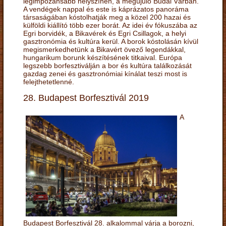
legimpozánsabb helyszínén, a megújuló Budai Várban.
A vendégek nappal és este is káprázatos panoráma
társaságában kóstolhatják meg a közel 200 hazai és
külföldi kiállító több ezer borát. Az idei év fókuszába az
Egri borvidék, a Bikavérek és Egri Csillagok, a helyi
gasztronómia és kultúra kerül. A borok kóstolásán kívül
megismerkedhetünk a Bikavért övező legendákkal,
hungarikum borunk készítésének titkaival. Európa
legszebb borfesztiválján a bor és kultúra találkozását
gazdag zenei és gasztronómiai kínálat teszi most is
felejthetetlenné.
28. Budapest Borfesztivál 2019
A
Budapest Borfesztivál 28. alkalommal várja a borozni,