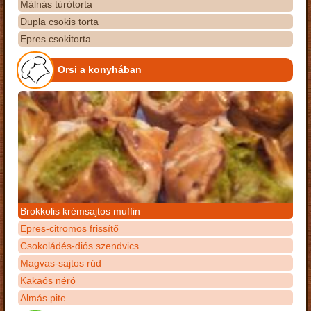
Málnás túrótorta
Dupla csokis torta
Epres csokitorta
Orsi a konyhában
Brokkolis krémsajtos muffin
Epres-citromos frissítő
Csokoládés-diós szendvics
Magvas-sajtos rúd
Kakaós néró
Almás pite