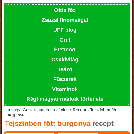
Ottis főz
Zsuzsi finomságai
UFF blog
Grill
Életmód
Csokivilág
Teázó
Fűszerek
Vitaminok
Régi magyar márkák története
Itt vagy: Gasztrostudio.hu címlap › Recept › Tejszínben főtt
burgonya
Tejszínben főtt burgonya
recept