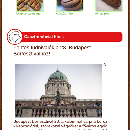
Magvas-sajtos rúd
Kakaós néró
Almás pite
Za
tú
Gasztronómiai hírek
Fontos tudnivalók a 28. Budapest
Borfesztiválhoz!
A
Budapest Borfesztivál 28. alkalommal várja a borozni,
kikapcsolódni, szórakozni vágyókat a főváros egyik