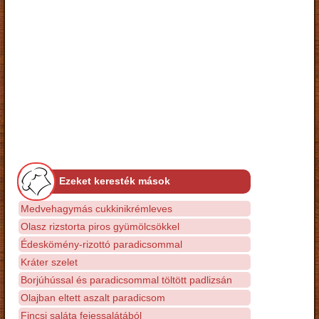
Ezeket keresték mások
Medvehagymás cukkinikrémleves
Olasz rizstorta piros gyümölcsökkel
Édeskömény-rizottó paradicsommal
Kráter szelet
Borjúhússal és paradicsommal töltött padlizsán
Olajban eltett aszalt paradicsom
Fincsi saláta fejessalátából