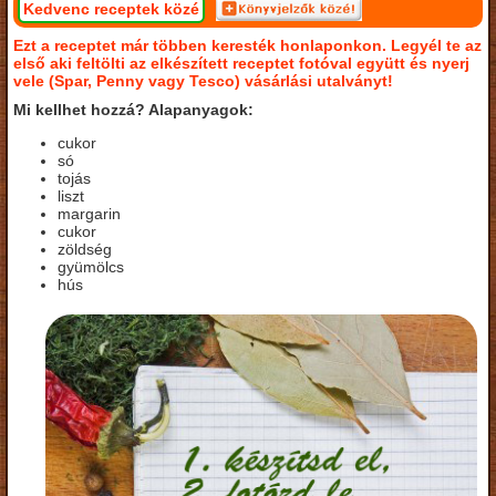
Kedvenc receptek közé
Ezt a receptet már többen keresték honlaponkon. Legyél te az
első aki feltölti az elkészített receptet fotóval együtt és nyerj
vele (Spar, Penny vagy Tesco) vásárlási utalványt!
Mi kellhet hozzá? Alapanyagok:
cukor
só
tojás
liszt
margarin
cukor
zöldség
gyümölcs
hús