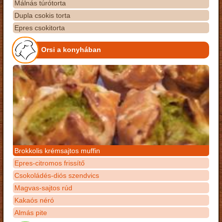
Málnás túrótorta
Dupla csokis torta
Epres csokitorta
Orsi a konyhában
Brokkolis krémsajtos muffin
Epres-citromos frissítő
Csokoládés-diós szendvics
Magvas-sajtos rúd
Kakaós néró
Almás pite