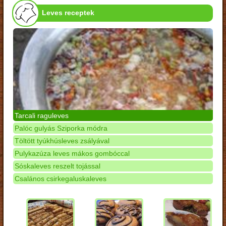
Leves receptek
Tarcali raguleves
Palóc gulyás Sziporka módra
Töltött tyúkhúsleves zsályával
Pulykazúza leves mákos gombóccal
Sóskaleves reszelt tojással
Csalános csirkegaluskaleves