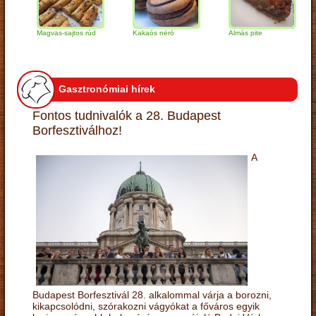
Magvas-sajtos rúd
Kakaós néró
Almás pite
Zab
túr
Gasztronómiai hírek
Fontos tudnivalók a 28. Budapest
Borfesztiválhoz!
A
Budapest Borfesztivál 28. alkalommal várja a borozni,
kikapcsolódni, szórakozni vágyókat a főváros egyik