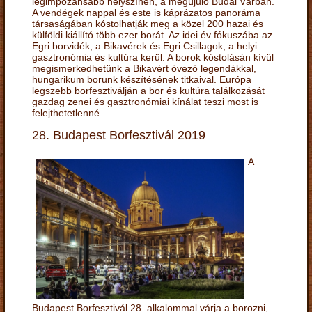
legimpozánsabb helyszínén, a megújuló Budai Várban.
A vendégek nappal és este is káprázatos panoráma
társaságában kóstolhatják meg a közel 200 hazai és
külföldi kiállító több ezer borát. Az idei év fókuszába az
Egri borvidék, a Bikavérek és Egri Csillagok, a helyi
gasztronómia és kultúra kerül. A borok kóstolásán kívül
megismerkedhetünk a Bikavért övező legendákkal,
hungarikum borunk készítésének titkaival. Európa
legszebb borfesztiválján a bor és kultúra találkozását
gazdag zenei és gasztronómiai kínálat teszi most is
felejthetetlenné.
28. Budapest Borfesztivál 2019
A
Budapest Borfesztivál 28. alkalommal várja a borozni,