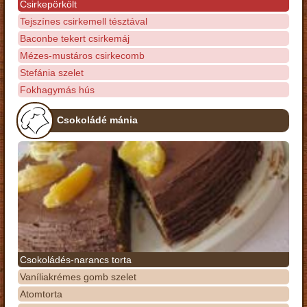
Csirkepörkölt
Tejszínes csirkemell tésztával
Baconbe tekert csirkemáj
Mézes-mustáros csirkecomb
Stefánia szelet
Fokhagymás hús
Csokoládé mánia
Csokoládés-narancs torta
Vaníliakrémes gomb szelet
Atomtorta