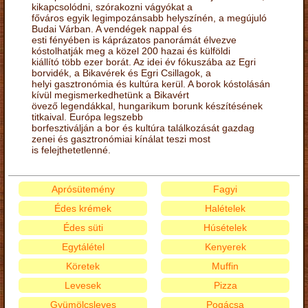
kikapcsolódni, szórakozni vágyókat a
főváros egyik legimpozánsabb helyszínén, a megújuló
Budai Várban. A vendégek nappal és
esti fényében is káprázatos panorámát élvezve
kóstolhatják meg a közel 200 hazai és külföldi
kiállító több ezer borát. Az idei év fókuszába az Egri
borvidék, a Bikavérek és Egri Csillagok, a
helyi gasztronómia és kultúra kerül. A borok kóstolásán
kívül megismerkedhetünk a Bikavért
övező legendákkal, hungarikum borunk készítésének
titkaival. Európa legszebb
borfesztiválján a bor és kultúra találkozását gazdag
zenei és gasztronómiai kínálat teszi most
is felejthetetlenné.
Aprósütemény
Fagyi
Édes krémek
Halételek
Édes süti
Húsételek
Egytálétel
Kenyerek
Köretek
Muffin
Levesek
Pizza
Gyümölcsleves
Pogácsa