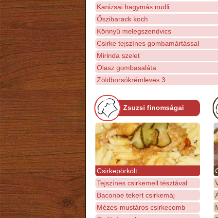
Kanizsai hagymás nudli
Őszibarack koch
Könnyű melegszendvics
Csirke tejszínes gombamártással
Mirinda szelet
Olasz gombasaláta
Zöldborsókrémleves 3.
Zsuzsi finomságai
Csirkepörkölt
Tejszínes csirkemell tésztával
Baconbe tekert csirkemáj
Mézes-mustáros csirkecomb
M