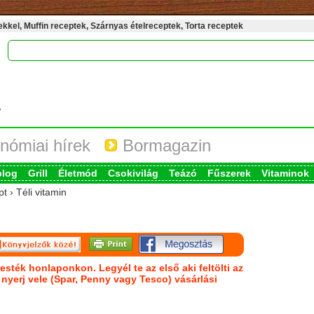
kel, Muffin receptek, Szárnyas ételreceptek, Torta receptek
nómiai hírek
Bormagazin
blog
Grill
Életmód
Csokivilág
Teázó
Fűszerek
Vitaminok
t › Téli vitamin
esték honlaponkon. Legyél te az első aki feltölti az
s nyerj vele (Spar, Penny vagy Tesco) vásárlási