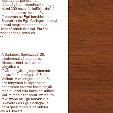
káprázatos panoráma
társaságában kóstolhatják meg a
közel 200 hazai és külföldi kiállító
több ezer borát. Az idei év
fókuszába az Egri borvidék, a
Bikavérek és Egri Csillagok, a helyi
sán kívül megismerkedhetünk a
készítésének titkaival. Európa
ozását gazdag zenei és
né.
A Budapest Borfesztivál 28.
alkalommal várja a borozni,
kikapcsolódni, szórakozni
vágyókat a
főváros egyik legimpozánsabb
helyszínén, a megújuló Budai
Várban. A vendégek nappal és
esti fényében is káprázatos
panorámát élvezve kóstolhatják
meg a közel 200 hazai és külföldi
kiállító több ezer borát. Az idei év
fókuszába az Egri borvidék, a
Bikavérek és Egri Csillagok, a
helyi gasztronómia és kultúra
ünk a Bikavért