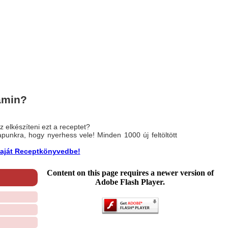
amin?
 elkészíteni ezt a receptet?
nlapunkra, hogy nyerhess vele! Minden 1000 új feltöltött
a saját Receptkönyvedbe!
Content on this page requires a newer version of
Adobe Flash Player.