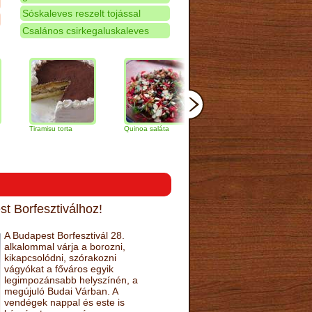
Sóskaleves reszelt tojással
Csalános csirkegaluskaleves
iramisu torta
Quinoa saláta
Mandulás kifli
Csokolád
narancs t
t Borfesztiválhoz!
A Budapest Borfesztivál 28.
alkalommal várja a borozni,
kikapcsolódni, szórakozni
vágyókat a főváros egyik
legimpozánsabb helyszínén, a
megújuló Budai Várban. A
vendégek nappal és este is