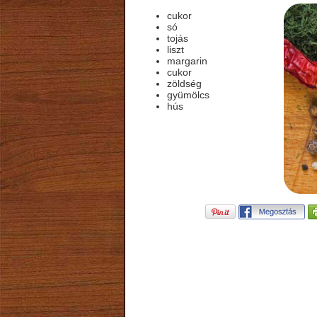
cukor
só
tojás
liszt
margarin
cukor
zöldség
gyümölcs
hús