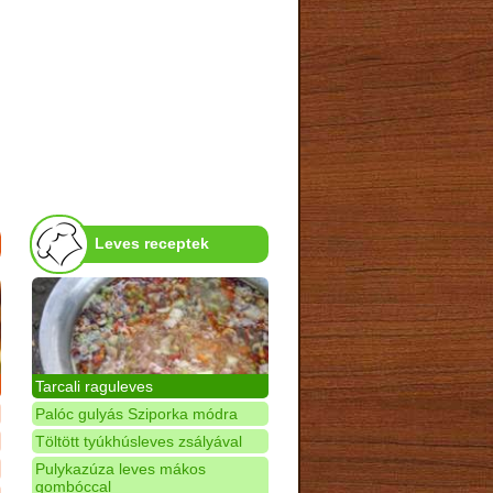
Leves receptek
Tarcali raguleves
Palóc gulyás Sziporka módra
Töltött tyúkhúsleves zsályával
Pulykazúza leves mákos
gombóccal