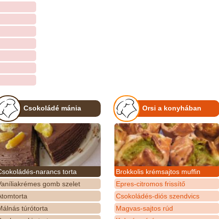
Csokoládé mánia
Orsi a konyhában
Csokoládés-narancs torta
Brokkolis krémsajtos muffin
Vaníliakrémes gomb szelet
Epres-citromos frissítő
Atomtorta
Csokoládés-diós szendvics
álnás túrótorta
Magvas-sajtos rúd