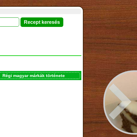
Régi magyar márkák története