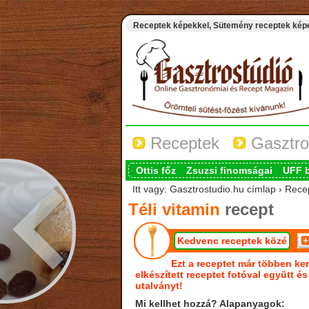
Receptek képekkel, Sütemény receptek képek
Receptek
Gasztro
Ottis főz
Zsuzsi finomságai
UFF 
Itt vagy: Gasztrostudio.hu címlap › Recep
Téli vitamin
recept
Kedvenc receptek közé
Ezt a receptet már többen ker
elkészített receptet fotóval együtt é
utalványt!
Mi kellhet hozzá? Alapanyagok: