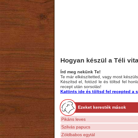
Hogyan készül a Téli vit
Írd meg nekünk Te!
Te már elkészítetted, vagy most készülsz
Készítsd el, fotózd le és töltsd fel ho
recept után sorsolás!
Kattints ide és töltsd fel recepted 
Ezeket keresték mások
Pikáns leves
Szilvás papucs
Zöldbabos egytál