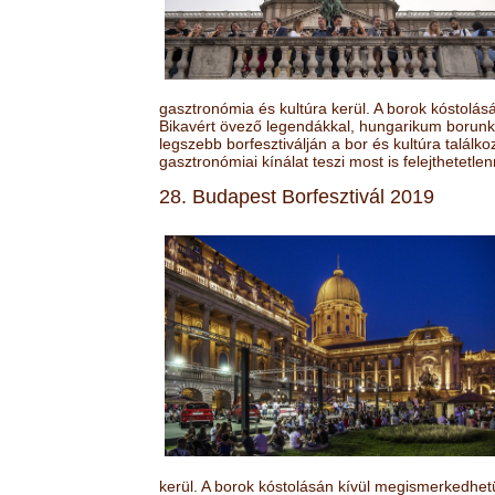
gasztronómia és kultúra kerül. A borok kóstolá
Bikavért övező legendákkal, hungarikum borunk 
legszebb borfesztiválján a bor és kultúra találk
gasztronómiai kínálat teszi most is felejthetetlen
28. Budapest Borfesztivál 2019
kerül. A borok kóstolásán kívül megismerkedhet