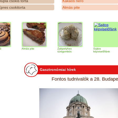
upla csokis torta
Kakaós néró
pres csokitorta
Almás pite
Almás pite
Zabpelyhes
Sajtos
T
túrógombóc
képviselőfánk
Gasztronómiai hírek
Fontos tudnivalók a 28. Budapes