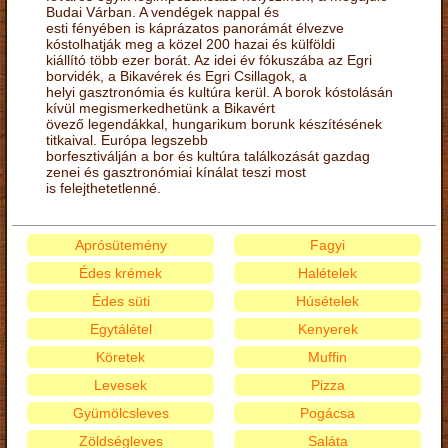
Budai Várban. A vendégek nappal és
esti fényében is káprázatos panorámát élvezve
kóstolhatják meg a közel 200 hazai és külföldi
kiállító több ezer borát. Az idei év fókuszába az Egri
borvidék, a Bikavérek és Egri Csillagok, a
helyi gasztronómia és kultúra kerül. A borok kóstolásán
kívül megismerkedhetünk a Bikavért
övező legendákkal, hungarikum borunk készítésének
titkaival. Európa legszebb
borfesztiválján a bor és kultúra találkozását gazdag
zenei és gasztronómiai kínálat teszi most
is felejthetetlenné.
Aprósütemény
Fagyi
Édes krémek
Halételek
Édes süti
Húsételek
Egytálétel
Kenyerek
Köretek
Muffin
Levesek
Pizza
Gyümölcsleves
Pogácsa
Zöldségleves
Saláta