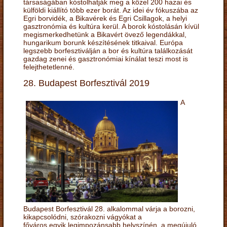
társaságában kóstolhatják meg a közel 200 hazai és
külföldi kiállító több ezer borát. Az idei év fókuszába az
Egri borvidék, a Bikavérek és Egri Csillagok, a helyi
gasztronómia és kultúra kerül. A borok kóstolásán kívül
megismerkedhetünk a Bikavért övező legendákkal,
hungarikum borunk készítésének titkaival. Európa
legszebb borfesztiválján a bor és kultúra találkozását
gazdag zenei és gasztronómiai kínálat teszi most is
felejthetetlenné.
28. Budapest Borfesztivál 2019
A
Budapest Borfesztivál 28. alkalommal várja a borozni,
kikapcsolódni, szórakozni vágyókat a
főváros egyik legimpozánsabb helyszínén, a megújuló