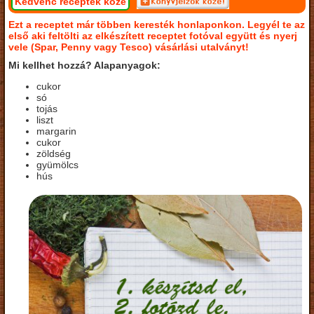
Kedvenc receptek közé
Ezt a receptet már többen keresték honlaponkon. Legyél te az
első aki feltölti az elkészített receptet fotóval együtt és nyerj
vele (Spar, Penny vagy Tesco) vásárlási utalványt!
Mi kellhet hozzá? Alapanyagok:
cukor
só
tojás
liszt
margarin
cukor
zöldség
gyümölcs
hús