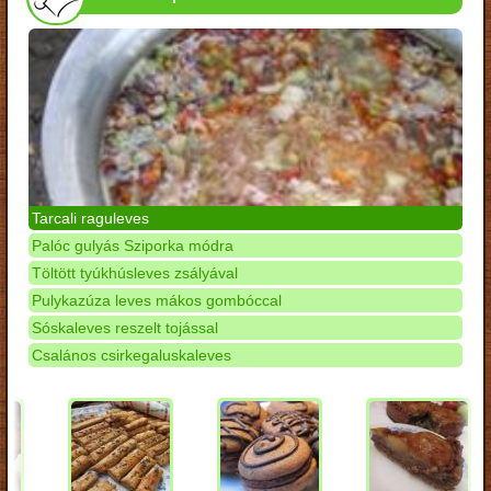
Tarcali raguleves
Palóc gulyás Sziporka módra
Töltött tyúkhúsleves zsályával
Pulykazúza leves mákos gombóccal
Sóskaleves reszelt tojással
Csalános csirkegaluskaleves