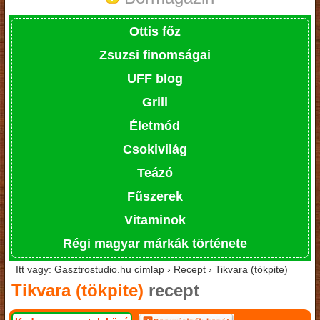
Ottis főz
Zsuzsi finomságai
UFF blog
Grill
Életmód
Csokivilág
Teázó
Fűszerek
Vitaminok
Régi magyar márkák története
Itt vagy: Gasztrostudio.hu címlap › Recept › Tikvara (tökpite)
Tikvara (tökpite)
recept