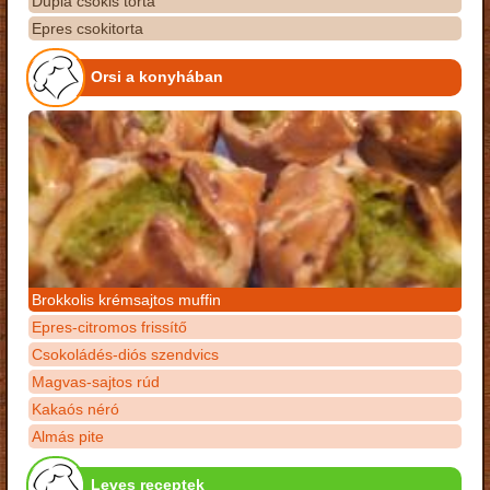
Dupla csokis torta
Epres csokitorta
Orsi a konyhában
Brokkolis krémsajtos muffin
Epres-citromos frissítő
Csokoládés-diós szendvics
Magvas-sajtos rúd
Kakaós néró
Almás pite
Leves receptek