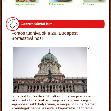
Magvas-sajtos rúd
Kakaós néró
Almás pite
Z
t
Gasztronómiai hírek
Fontos tudnivalók a 28. Budapest
Borfesztiválhoz!
A
Budapest Borfesztivál 28. alkalommal várja a borozni,
kikapcsolódni, szórakozni vágyókat a főváros egyik
legimpozánsabb helyszínén, a megújuló Budai Várban.
A vendégek nappal és este is káprázatos panoráma