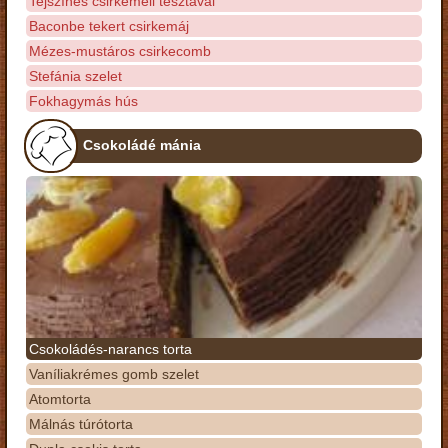
Tejszínes csirkemell tésztával
Baconbe tekert csirkemáj
Mézes-mustáros csirkecomb
Stefánia szelet
Fokhagymás hús
Csokoládé mánia
Csokoládés-narancs torta
Vaníliakrémes gomb szelet
Atomtorta
Málnás túrótorta