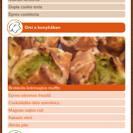
Dupla csokis torta
Epres csokitorta
Orsi a konyhában
Brokkolis krémsajtos muffin
Epres-citromos frissítő
Csokoládés-diós szendvics
Magvas-sajtos rúd
Kakaós néró
Almás pite