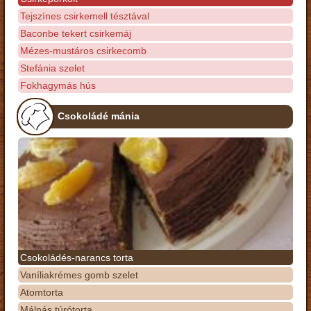
Tejszínes csirkemell tésztával
Baconbe tekert csirkemáj
Mézes-mustáros csirkecomb
Stefánia szelet
Fokhagymás hús
Csokoládé mánia
Csokoládés-narancs torta
Vaníliakrémes gomb szelet
Atomtorta
Málnás túrótorta