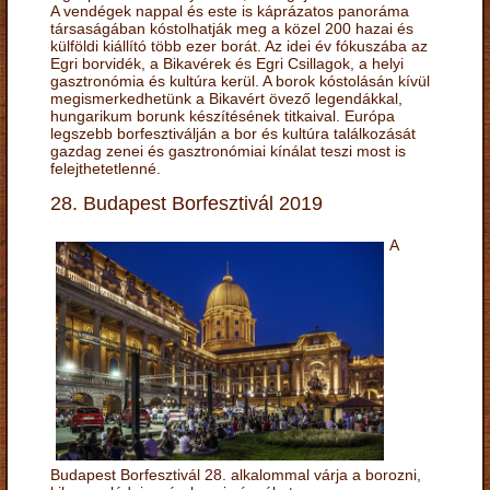
A vendégek nappal és este is káprázatos panoráma
társaságában kóstolhatják meg a közel 200 hazai és
külföldi kiállító több ezer borát. Az idei év fókuszába az
Egri borvidék, a Bikavérek és Egri Csillagok, a helyi
gasztronómia és kultúra kerül. A borok kóstolásán kívül
megismerkedhetünk a Bikavért övező legendákkal,
hungarikum borunk készítésének titkaival. Európa
legszebb borfesztiválján a bor és kultúra találkozását
gazdag zenei és gasztronómiai kínálat teszi most is
felejthetetlenné.
28. Budapest Borfesztivál 2019
A
Budapest Borfesztivál 28. alkalommal várja a borozni,