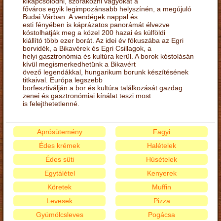
kikapcsolódni, szórakozni vágyókat a
főváros egyik legimpozánsabb helyszínén, a megújuló
Budai Várban. A vendégek nappal és
esti fényében is káprázatos panorámát élvezve
kóstolhatják meg a közel 200 hazai és külföldi
kiállító több ezer borát. Az idei év fókuszába az Egri
borvidék, a Bikavérek és Egri Csillagok, a
helyi gasztronómia és kultúra kerül. A borok kóstolásán
kívül megismerkedhetünk a Bikavért
övező legendákkal, hungarikum borunk készítésének
titkaival. Európa legszebb
borfesztiválján a bor és kultúra találkozását gazdag
zenei és gasztronómiai kínálat teszi most
is felejthetetlenné.
Aprósütemény
Fagyi
Édes krémek
Halételek
Édes süti
Húsételek
Egytálétel
Kenyerek
Köretek
Muffin
Levesek
Pizza
Gyümölcsleves
Pogácsa