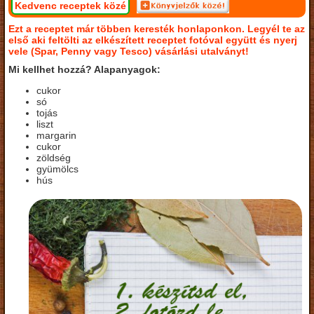
Kedvenc receptek közé
Ezt a receptet már többen keresték honlaponkon. Legyél te az
első aki feltölti az elkészített receptet fotóval együtt és nyerj
vele (Spar, Penny vagy Tesco) vásárlási utalványt!
Mi kellhet hozzá? Alapanyagok:
cukor
só
tojás
liszt
margarin
cukor
zöldség
gyümölcs
hús