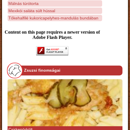
Málnás túrótorta
Mexikói saláta sült hússal
Tőkehalfilé kukoricapelyhes-mandulás bundában
Content on this page requires a newer version of
Adobe Flash Player.
Zsuzsi finomságai
Csirkepörkölt