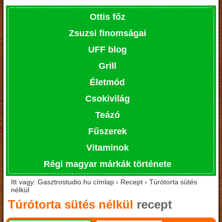
Ottis főz
Zsuzsi finomságai
UFF blog
Grill
Életmód
Csokivilág
Teázó
Fűszerek
Vitaminok
Régi magyar márkák története
Itt vagy: Gasztrostudio.hu címlap › Recept › Túrótorta sütés
nélkül
Túrótorta sütés nélkül
recept