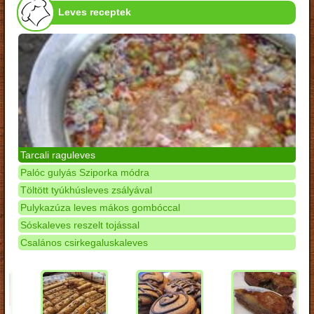
Leves receptek
Tarcali raguleves
Palóc gulyás Sziporka módra
Töltött tyúkhúsleves zsályával
Pulykazúza leves mákos gombóccal
Sóskaleves reszelt tojással
Csalános csirkegaluskaleves