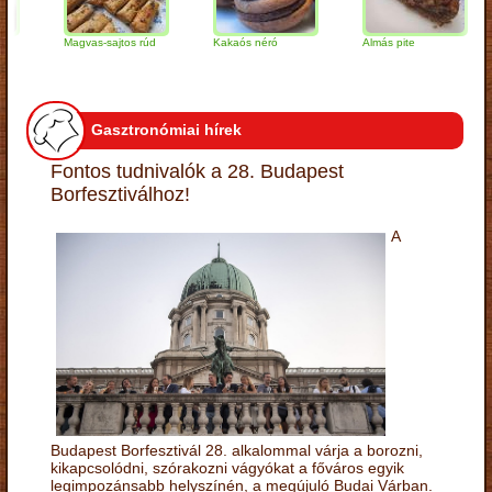
Magvas-sajtos rúd
Kakaós néró
Almás pite
Z
t
Gasztronómiai hírek
Fontos tudnivalók a 28. Budapest
Borfesztiválhoz!
A
Budapest Borfesztivál 28. alkalommal várja a borozni,
kikapcsolódni, szórakozni vágyókat a főváros egyik
legimpozánsabb helyszínén, a megújuló Budai Várban.