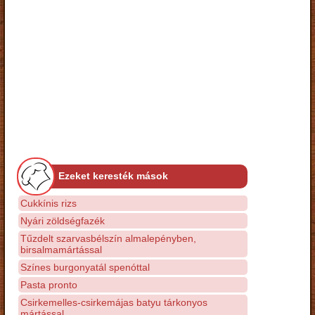
Ezeket keresték mások
Cukkínis rizs
Nyári zöldségfazék
Tűzdelt szarvasbélszín almalepényben,
birsalmamártással
Színes burgonyatál spenóttal
Pasta pronto
Csirkemelles-csirkemájas batyu tárkonyos
mártással