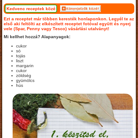
Kedvenc receptek közé
Ezt a receptet már többen keresték honlaponkon. Legyél te az
első aki feltölti az elkészített receptet fotóval együtt és nyerj
vele (Spar, Penny vagy Tesco) vásárlási utalványt!
Mi kellhet hozzá? Alapanyagok:
cukor
só
tojás
liszt
margarin
cukor
zöldség
gyümölcs
hús