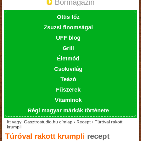
Bormagazin
Ottis főz
Zsuzsi finomságai
UFF blog
Grill
Életmód
Csokivilág
Teázó
Fűszerek
Vitaminok
Régi magyar márkák története
Itt vagy: Gasztrostudio.hu címlap › Recept › Túróval rakott
krumpli
Túróval rakott krumpli
recept