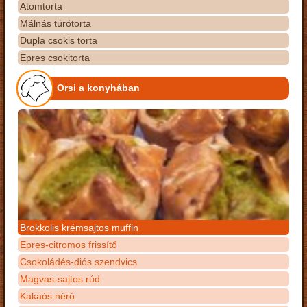
Atomtorta
Málnás túrótorta
Dupla csokis torta
Epres csokitorta
Orsi a konyhában
Brokkolis krémsajtos muffin
Epres-citromos frissítő
Csokoládés-diós szendvics
Magvas-sajtos rúd
Kakaós néró