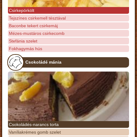
Csirkepörkölt
Tejszínes csirkemell tésztával
Baconbe tekert csirkemáj
Mézes-mustáros csirkecomb
Stefánia szelet
Fokhagymás hús
Csokoládé mánia
Csokoládés-narancs torta
Vaníliakrémes gomb szelet