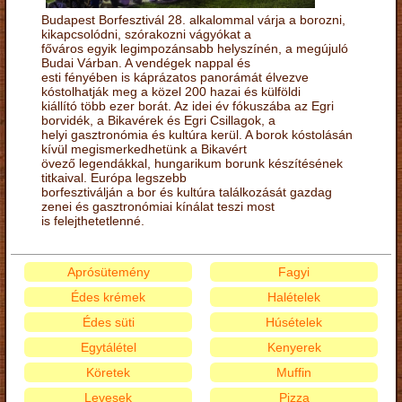
Budapest Borfesztivál 28. alkalommal várja a borozni,
kikapcsolódni, szórakozni vágyókat a
főváros egyik legimpozánsabb helyszínén, a megújuló
Budai Várban. A vendégek nappal és
esti fényében is káprázatos panorámát élvezve
kóstolhatják meg a közel 200 hazai és külföldi
kiállító több ezer borát. Az idei év fókuszába az Egri
borvidék, a Bikavérek és Egri Csillagok, a
helyi gasztronómia és kultúra kerül. A borok kóstolásán
kívül megismerkedhetünk a Bikavért
övező legendákkal, hungarikum borunk készítésének
titkaival. Európa legszebb
borfesztiválján a bor és kultúra találkozását gazdag
zenei és gasztronómiai kínálat teszi most
is felejthetetlenné.
Aprósütemény
Fagyi
Édes krémek
Halételek
Édes süti
Húsételek
Egytálétel
Kenyerek
Köretek
Muffin
Levesek
Pizza