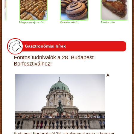
Magvas-sajtos rúd
Kakaós néró
Almás pite
Z
t
Gasztronómiai hírek
Fontos tudnivalók a 28. Budapest
Borfesztiválhoz!
A
Budapest Borfesztivál 28. alkalommal várja a borozni,