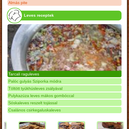
Almás pite
Leves receptek
Tarcali raguleves
Palóc gulyás Sziporka módra
Töltött tyúkhúsleves zsályával
Pulykazúza leves mákos gombóccal
Sóskaleves reszelt tojással
Csalános csirkegaluskaleves