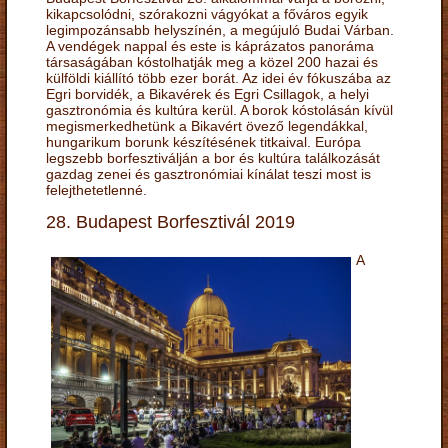
kikapcsolódni, szórakozni vágyókat a főváros egyik
legimpozánsabb helyszínén, a megújuló Budai Várban.
A vendégek nappal és este is káprázatos panoráma
társaságában kóstolhatják meg a közel 200 hazai és
külföldi kiállító több ezer borát. Az idei év fókuszába az
Egri borvidék, a Bikavérek és Egri Csillagok, a helyi
gasztronómia és kultúra kerül. A borok kóstolásán kívül
megismerkedhetünk a Bikavért övező legendákkal,
hungarikum borunk készítésének titkaival. Európa
legszebb borfesztiválján a bor és kultúra találkozását
gazdag zenei és gasztronómiai kínálat teszi most is
felejthetetlenné.
28. Budapest Borfesztivál 2019
A