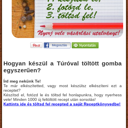
Hogyan készül a Túróval töltött gomba
egyszerűen?
Írd meg nekünk Te!
Te már elkészítetted, vagy most készülsz elkészíteni ezt a
receptet?
Készítsd el, fotózd le és töltsd fel honlapunkra, hogy nyerhess
vele! Minden 1000 új feltöltött recept után sorsolás!
Kattints ide és töltsd fel recepted a saját Receptkönyvedbe!