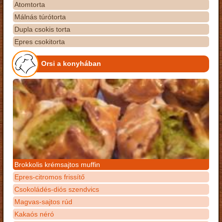
Atomtorta
Málnás túrótorta
Dupla csokis torta
Epres csokitorta
Orsi a konyhában
Brokkolis krémsajtos muffin
Epres-citromos frissítő
Csokoládés-diós szendvics
Magvas-sajtos rúd
Kakaós néró