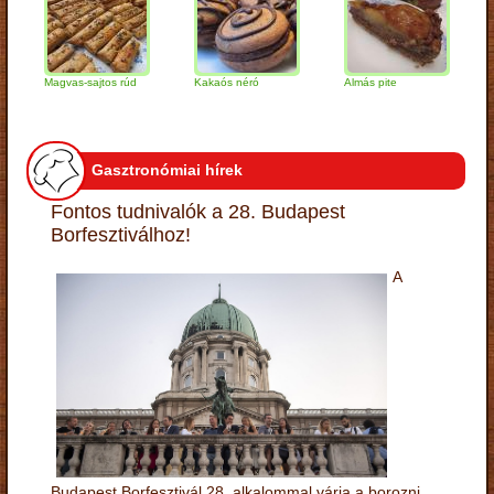
Magvas-sajtos rúd
Kakaós néró
Almás pite
Zabpe
túróg
Gasztronómiai hírek
Fontos tudnivalók a 28. Budapest
Borfesztiválhoz!
A
Budapest Borfesztivál 28. alkalommal várja a borozni,