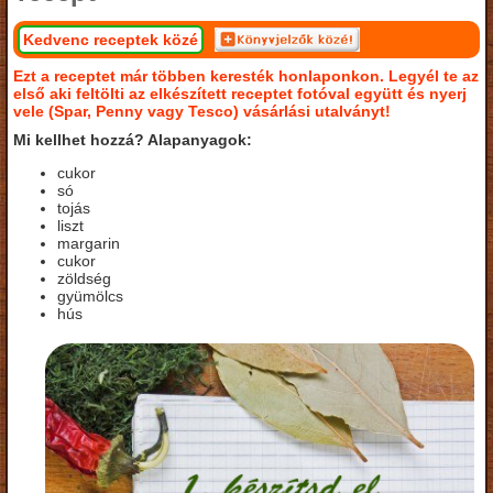
Kedvenc receptek közé
Ezt a receptet már többen keresték honlaponkon. Legyél te az
első aki feltölti az elkészített receptet fotóval együtt és nyerj
vele (Spar, Penny vagy Tesco) vásárlási utalványt!
Mi kellhet hozzá? Alapanyagok:
cukor
só
tojás
liszt
margarin
cukor
zöldség
gyümölcs
hús