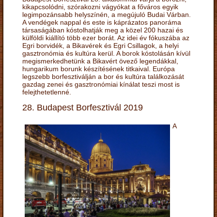
kikapcsolódni, szórakozni vágyókat a főváros egyik
legimpozánsabb helyszínén, a megújuló Budai Várban.
A vendégek nappal és este is káprázatos panoráma
társaságában kóstolhatják meg a közel 200 hazai és
külföldi kiállító több ezer borát. Az idei év fókuszába az
Egri borvidék, a Bikavérek és Egri Csillagok, a helyi
gasztronómia és kultúra kerül. A borok kóstolásán kívül
megismerkedhetünk a Bikavért övező legendákkal,
hungarikum borunk készítésének titkaival. Európa
legszebb borfesztiválján a bor és kultúra találkozását
gazdag zenei és gasztronómiai kínálat teszi most is
felejthetetlenné.
28. Budapest Borfesztivál 2019
A