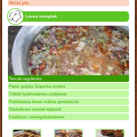
Almás pite
Leves receptek
Tarcali raguleves
Palóc gulyás Sziporka módra
Töltött tyúkhúsleves zsályával
Pulykazúza leves mákos gombóccal
Sóskaleves reszelt tojással
Csalános csirkegaluskaleves