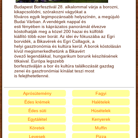
Budapest Borfesztivál 28. alkalommal várja a borozni,
kikapcsolódni, szórakozni vágyókat a
főváros egyik legimpozánsabb helyszínén, a megújuló
Budai Várban. A vendégek nappal és
esti fényében is káprázatos panorámát élvezve
kóstolhatják meg a közel 200 hazai és külföldi
kiállító több ezer borát. Az idei év fókuszába az Egri
borvidék, a Bikavérek és Egri Csillagok, a
helyi gasztronómia és kultúra kerül. A borok kóstolásán
kívül megismerkedhetünk a Bikavért
övező legendákkal, hungarikum borunk készítésének
titkaival. Európa legszebb
borfesztiválján a bor és kultúra találkozását gazdag
zenei és gasztronómiai kínálat teszi most
is felejthetetlenné.
Aprósütemény
Fagyi
Édes krémek
Halételek
Édes süti
Húsételek
Egytálétel
Kenyerek
Köretek
Muffin
Levesek
Pizza