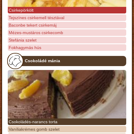
Csirkepörkölt
Tejszínes csirkemell tésztával
Baconbe tekert csirkemáj
Mézes-mustáros csirkecomb
Stefánia szelet
Fokhagymás hús
Csokoládé mánia
Csokoládés-narancs torta
Vaníliakrémes gomb szelet