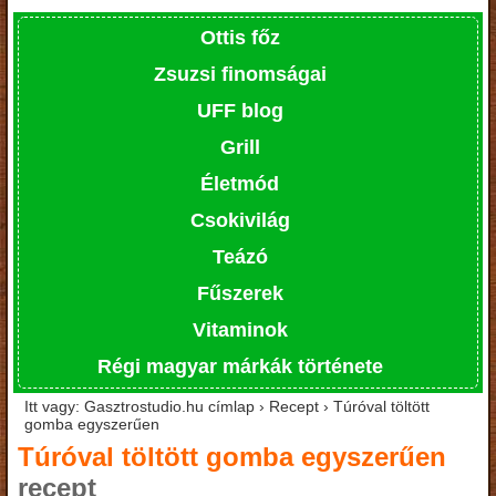
Ottis főz
Zsuzsi finomságai
UFF blog
Grill
Életmód
Csokivilág
Teázó
Fűszerek
Vitaminok
Régi magyar márkák története
Itt vagy: Gasztrostudio.hu címlap › Recept › Túróval töltött
gomba egyszerűen
Túróval töltött gomba egyszerűen
recept