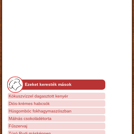
Ezeket keresték mások
Kókuszvízzel dagasztott kenyér
Diós-krémes habcsók
Húsgombóc fokhagymaszószban
Málnás csokoládétorta
Fűszervaj
Túró Rudi másképpen