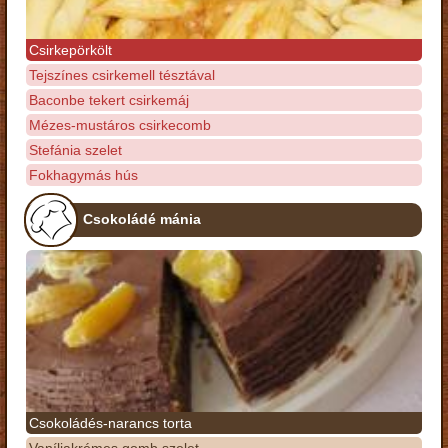
Csirkepörkölt
Tejszínes csirkemell tésztával
Baconbe tekert csirkemáj
Mézes-mustáros csirkecomb
Stefánia szelet
Fokhagymás hús
Csokoládé mánia
Csokoládés-narancs torta