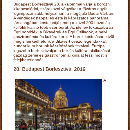
Budapest Borfesztivál 28. alkalommal várja a borozni,
kikapcsolódni, szórakozni vágyókat a főváros egyik
legimpozánsabb helyszínén, a megújuló Budai Várban.
A vendégek nappal és este is káprázatos panoráma
társaságában kóstolhatják meg a közel 200 hazai és
külföldi kiállító több ezer borát. Az idei év fókuszába az
Egri borvidék, a Bikavérek és Egri Csillagok, a helyi
gasztronómia és kultúra kerül. A borok kóstolásán kívül
megismerkedhetünk a Bikavért övező legendákkal,
hungarikum borunk készítésének titkaival. Európa
legszebb borfesztiválján a bor és kultúra találkozását
gazdag zenei és gasztronómiai kínálat teszi most is
felejthetetlenné.
28. Budapest Borfesztivál 2019
A