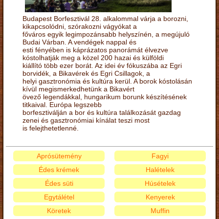
Budapest Borfesztivál 28. alkalommal várja a borozni,
kikapcsolódni, szórakozni vágyókat a
főváros egyik legimpozánsabb helyszínén, a megújuló
Budai Várban. A vendégek nappal és
esti fényében is káprázatos panorámát élvezve
kóstolhatják meg a közel 200 hazai és külföldi
kiállító több ezer borát. Az idei év fókuszába az Egri
borvidék, a Bikavérek és Egri Csillagok, a
helyi gasztronómia és kultúra kerül. A borok kóstolásán
kívül megismerkedhetünk a Bikavért
övező legendákkal, hungarikum borunk készítésének
titkaival. Európa legszebb
borfesztiválján a bor és kultúra találkozását gazdag
zenei és gasztronómiai kínálat teszi most
is felejthetetlenné.
Aprósütemény
Fagyi
Édes krémek
Halételek
Édes süti
Húsételek
Egytálétel
Kenyerek
Köretek
Muffin