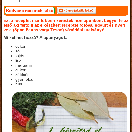
Kedvenc receptek közé
Ezt a receptet már többen keresték honlaponkon. Legyél te az
első aki feltölti az elkészített receptet fotóval együtt és nyerj
vele (Spar, Penny vagy Tesco) vásárlási utalványt!
Mi kellhet hozzá? Alapanyagok:
cukor
só
tojás
liszt
margarin
cukor
zöldség
gyümölcs
hús