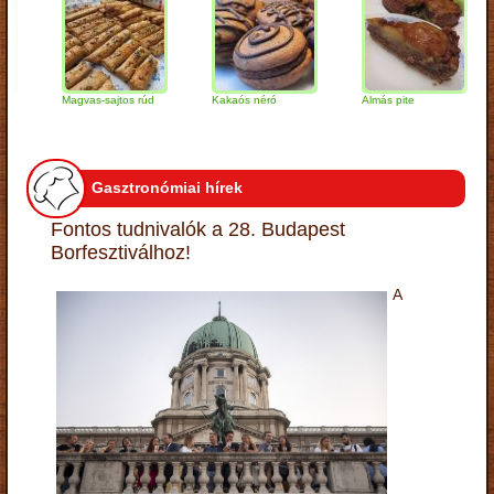
Magvas-sajtos rúd
Kakaós néró
Almás pite
Za
tú
Gasztronómiai hírek
Fontos tudnivalók a 28. Budapest
Borfesztiválhoz!
A