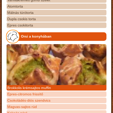
Vaníliakrémes gomb szelet
Atomtorta
Málnás túrótorta
Dupla csokis torta
Epres csokitorta
Orsi a konyhában
Brokkolis krémsajtos muffin
Epres-citromos frissítő
Csokoládés-diós szendvics
Magvas-sajtos rúd