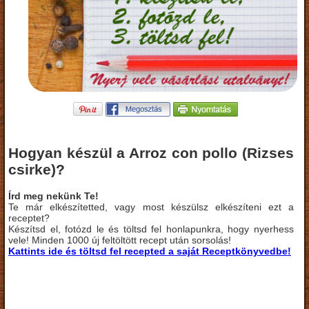
Hogyan készül a Arroz con pollo (Rizses
csirke)?
Írd meg nekünk Te!
Te már elkészítetted, vagy most készülsz elkészíteni ezt a
receptet?
Készítsd el, fotózd le és töltsd fel honlapunkra, hogy nyerhess
vele! Minden 1000 új feltöltött recept után sorsolás!
Kattints ide és töltsd fel recepted a saját Receptkönyvedbe!