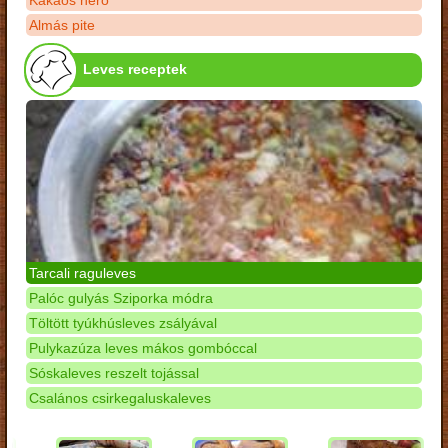
Kakaós néró
Almás pite
Leves receptek
Tarcali raguleves
Palóc gulyás Sziporka módra
Töltött tyúkhúsleves zsályával
Pulykazúza leves mákos gombóccal
Sóskaleves reszelt tojással
Csalános csirkegaluskaleves