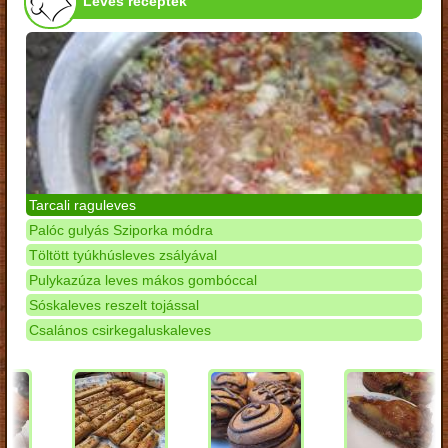
Leves receptek
Tarcali raguleves
Palóc gulyás Sziporka módra
Töltött tyúkhúsleves zsályával
Pulykazúza leves mákos gombóccal
Sóskaleves reszelt tojással
Csalános csirkegaluskaleves