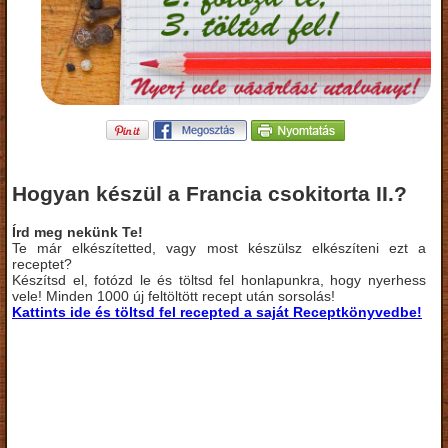
Hogyan készül a Francia csokitorta II.?
Írd meg nekünk Te!
Te már elkészítetted, vagy most készülsz elkészíteni ezt a
receptet?
Készítsd el, fotózd le és töltsd fel honlapunkra, hogy nyerhess
vele! Minden 1000 új feltöltött recept után sorsolás!
Kattints ide és töltsd fel recepted a saját Receptkönyvedbe!