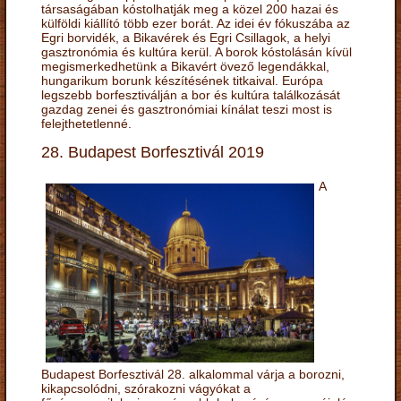
társaságában kóstolhatják meg a közel 200 hazai és
külföldi kiállító több ezer borát. Az idei év fókuszába az
Egri borvidék, a Bikavérek és Egri Csillagok, a helyi
gasztronómia és kultúra kerül. A borok kóstolásán kívül
megismerkedhetünk a Bikavért övező legendákkal,
hungarikum borunk készítésének titkaival. Európa
legszebb borfesztiválján a bor és kultúra találkozását
gazdag zenei és gasztronómiai kínálat teszi most is
felejthetetlenné.
28. Budapest Borfesztivál 2019
A
Budapest Borfesztivál 28. alkalommal várja a borozni,
kikapcsolódni, szórakozni vágyókat a