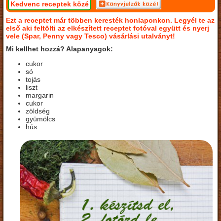
Kedvenc receptek közé
Ezt a receptet már többen keresték honlaponkon. Legyél te az
első aki feltölti az elkészített receptet fotóval együtt és nyerj
vele (Spar, Penny vagy Tesco) vásárlási utalványt!
Mi kellhet hozzá? Alapanyagok:
cukor
só
tojás
liszt
margarin
cukor
zöldség
gyümölcs
hús