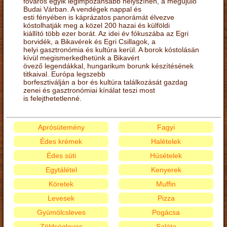
főváros egyik legimpozánsabb helyszínén, a megújuló
Budai Várban. A vendégek nappal és
esti fényében is káprázatos panorámát élvezve
kóstolhatják meg a közel 200 hazai és külföldi
kiállító több ezer borát. Az idei év fókuszába az Egri
borvidék, a Bikavérek és Egri Csillagok, a
helyi gasztronómia és kultúra kerül. A borok kóstolásán
kívül megismerkedhetünk a Bikavért
övező legendákkal, hungarikum borunk készítésének
titkaival. Európa legszebb
borfesztiválján a bor és kultúra találkozását gazdag
zenei és gasztronómiai kínálat teszi most
is felejthetetlenné.
Aprósütemény
Fagyi
Édes krémek
Halételek
Édes süti
Húsételek
Egytálétel
Kenyerek
Köretek
Muffin
Levesek
Pizza
Gyümölcsleves
Pogácsa
Zöldségleves
Saláta