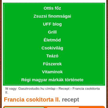
Ottis főz
Zsuzsi finomságai
UFF blog
Grill
Életmód
Csokivilág
Teázó
Fűszerek
Vitaminok
Régi magyar márkák története
Itt vagy: Gasztrostudio.hu címlap › Recept › Francia csokitorta
II.
Francia csokitorta II.
recept