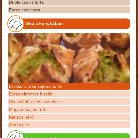
Dupla csokis torta
Epres csokitorta
Orsi a konyhában
Brokkolis krémsajtos muffin
Epres-citromos frissítő
Csokoládés-diós szendvics
Magvas-sajtos rúd
Kakaós néró
Almás pite