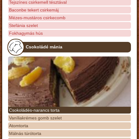
Tejszínes csirkemell tésztával
Baconbe tekert csirkemáj
Mézes-mustáros csirkecomb
Stefánia szelet
Fokhagymás hús
Csokoládé mánia
Csokoládés-narancs torta
Vaníliakrémes gomb szelet
Atomtorta
Málnás túrótorta