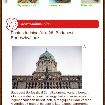
Magvas-sajtos rúd
Kakaós néró
Almás pite
Gasztronómiai hírek
Fontos tudnivalók a 28. Budapest
Borfesztiválhoz!
A
Budapest Borfesztivál 28. alkalommal várja a borozni,
kikapcsolódni, szórakozni vágyókat a főváros egyik
legimpozánsabb helyszínén, a megújuló Budai Várban.
A vendégek nappal és este is káprázatos panoráma