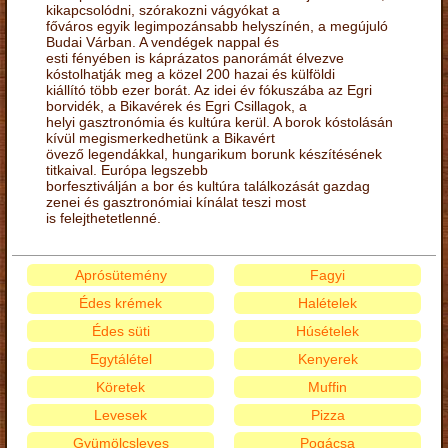
kikapcsolódni, szórakozni vágyókat a
főváros egyik legimpozánsabb helyszínén, a megújuló
Budai Várban. A vendégek nappal és
esti fényében is káprázatos panorámát élvezve
kóstolhatják meg a közel 200 hazai és külföldi
kiállító több ezer borát. Az idei év fókuszába az Egri
borvidék, a Bikavérek és Egri Csillagok, a
helyi gasztronómia és kultúra kerül. A borok kóstolásán
kívül megismerkedhetünk a Bikavért
övező legendákkal, hungarikum borunk készítésének
titkaival. Európa legszebb
borfesztiválján a bor és kultúra találkozását gazdag
zenei és gasztronómiai kínálat teszi most
is felejthetetlenné.
Aprósütemény
Fagyi
Édes krémek
Halételek
Édes süti
Húsételek
Egytálétel
Kenyerek
Köretek
Muffin
Levesek
Pizza
Gyümölcsleves
Pogácsa