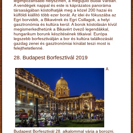
legimpozánsabb helyszínén, a megújuló Budai Várban.
A vendégek nappal és este is káprázatos panoráma
társaságában kóstolhatják meg a közel 200 hazai és
külföldi kiállító több ezer borát. Az idei év fókuszába az
Egri borvidék, a Bikavérek és Egri Csillagok, a helyi
gasztronómia és kultúra kerül. A borok kóstolásán kívül
megismerkedhetünk a Bikavért övező legendákkal,
hungarikum borunk készítésének titkaival. Európa
legszebb borfesztiválján a bor és kultúra találkozását
gazdag zenei és gasztronómiai kínálat teszi most is
felejthetetlenné.
28. Budapest Borfesztivál 2019
A
Budapest Borfesztivál 28. alkalommal várja a borozni,