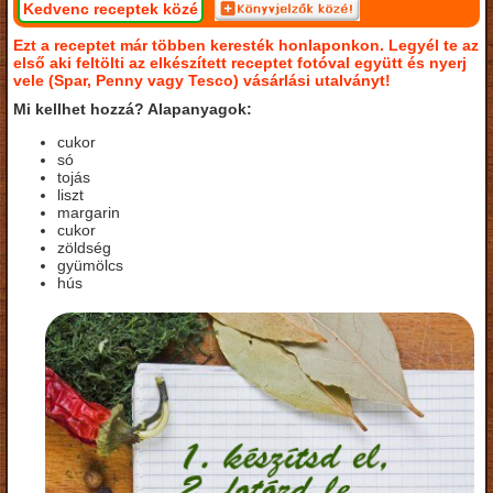
Kedvenc receptek közé
Ezt a receptet már többen keresték honlaponkon. Legyél te az
első aki feltölti az elkészített receptet fotóval együtt és nyerj
vele (Spar, Penny vagy Tesco) vásárlási utalványt!
Mi kellhet hozzá? Alapanyagok:
cukor
só
tojás
liszt
margarin
cukor
zöldség
gyümölcs
hús