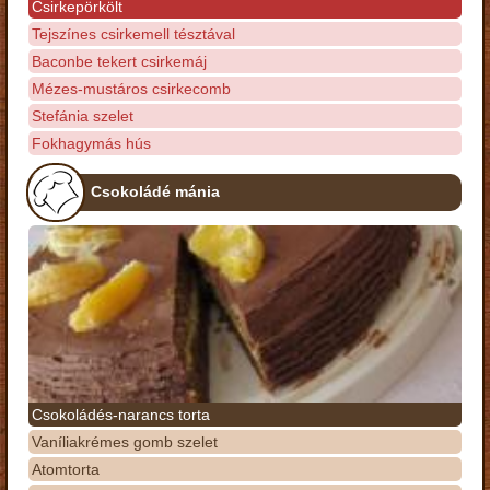
Csirkepörkölt
Tejszínes csirkemell tésztával
Baconbe tekert csirkemáj
Mézes-mustáros csirkecomb
Stefánia szelet
Fokhagymás hús
Csokoládé mánia
Csokoládés-narancs torta
Vaníliakrémes gomb szelet
Atomtorta