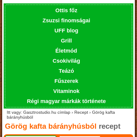
Ottis főz
Zsuzsi finomságai
UFF blog
Grill
Életmód
Csokivilág
Teázó
Fűszerek
Vitaminok
Régi magyar márkák története
Itt vagy: Gasztrostudio.hu címlap › Recept › Görög kafta
bárányhúsból
Görög kafta bárányhúsból
recept