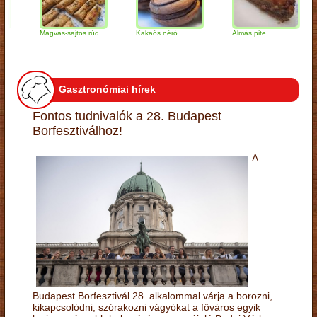
Magvas-sajtos rúd
Kakaós néró
Almás pite
Za
tú
Gasztronómiai hírek
Fontos tudnivalók a 28. Budapest
Borfesztiválhoz!
A
Budapest Borfesztivál 28. alkalommal várja a borozni,
kikapcsolódni, szórakozni vágyókat a főváros egyik