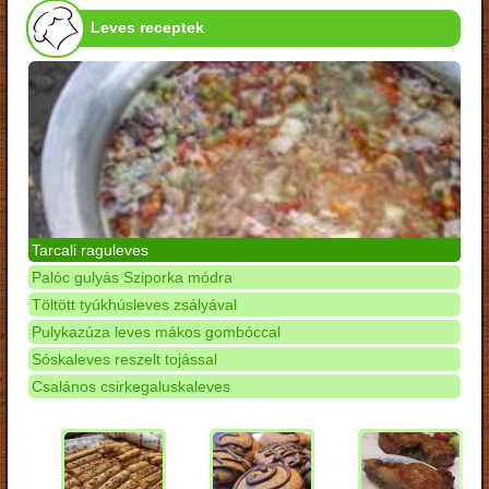
Leves receptek
Tarcali raguleves
Palóc gulyás Sziporka módra
Töltött tyúkhúsleves zsályával
Pulykazúza leves mákos gombóccal
Sóskaleves reszelt tojással
Csalános csirkegaluskaleves