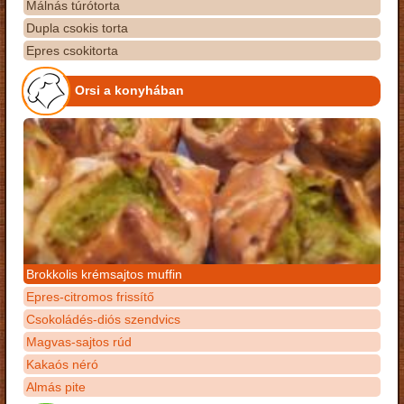
Málnás túrótorta
Dupla csokis torta
Epres csokitorta
Orsi a konyhában
Brokkolis krémsajtos muffin
Epres-citromos frissítő
Csokoládés-diós szendvics
Magvas-sajtos rúd
Kakaós néró
Almás pite