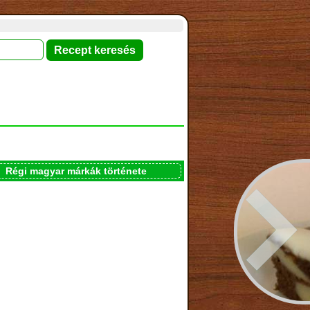
Régi magyar márkák története