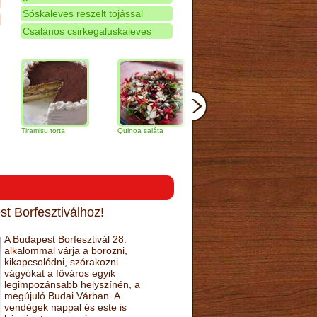
Sóskaleves reszelt tojással
Csalános csirkegaluskaleves
amisu torta
Quinoa saláta
Mandulás kifli
Csokoládés
narancs tort
t Borfesztiválhoz!
A Budapest Borfesztivál 28.
alkalommal várja a borozni,
kikapcsolódni, szórakozni
vágyókat a főváros egyik
legimpozánsabb helyszínén, a
megújuló Budai Várban. A
vendégek nappal és este is