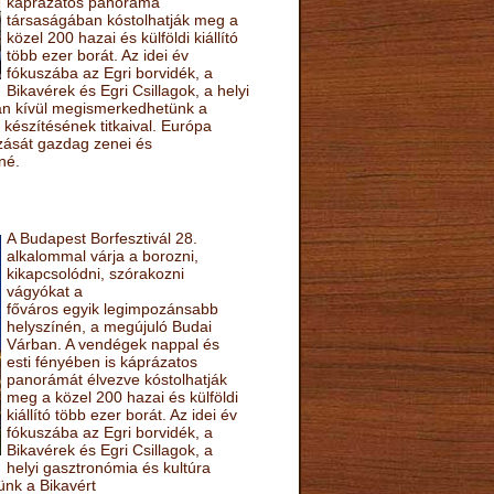
káprázatos panoráma
társaságában kóstolhatják meg a
közel 200 hazai és külföldi kiállító
több ezer borát. Az idei év
fókuszába az Egri borvidék, a
Bikavérek és Egri Csillagok, a helyi
sán kívül megismerkedhetünk a
készítésének titkaival. Európa
ozását gazdag zenei és
né.
A Budapest Borfesztivál 28.
alkalommal várja a borozni,
kikapcsolódni, szórakozni
vágyókat a
főváros egyik legimpozánsabb
helyszínén, a megújuló Budai
Várban. A vendégek nappal és
esti fényében is káprázatos
panorámát élvezve kóstolhatják
meg a közel 200 hazai és külföldi
kiállító több ezer borát. Az idei év
fókuszába az Egri borvidék, a
Bikavérek és Egri Csillagok, a
helyi gasztronómia és kultúra
ünk a Bikavért