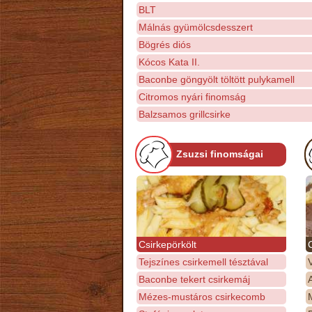
BLT
Málnás gyümölcsdesszert
Bögrés diós
Kócos Kata II.
Baconbe göngyölt töltött pulykamell
Citromos nyári finomság
Balzsamos grillcsirke
Zsuzsi finomságai
Csirkepörkölt
Tejszínes csirkemell tésztával
Baconbe tekert csirkemáj
Mézes-mustáros csirkecomb
M