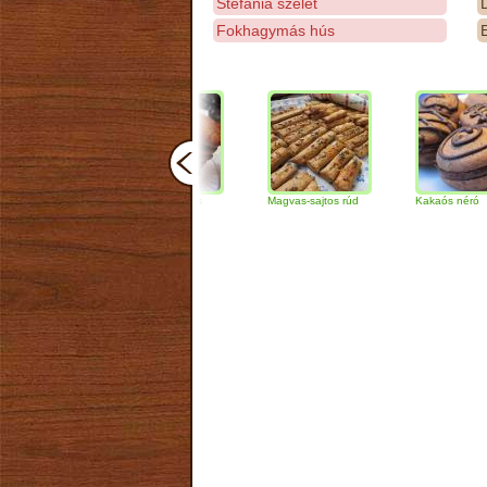
Stefánia szelet
D
Fokhagymás hús
E
Csokoládés-diós
Magvas-sajtos rúd
Kakaós néró
szendvics