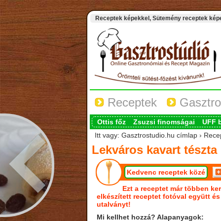
Receptek képekkel, Sütemény receptek képek
Receptek
Gasztro
Ottis főz
Zsuzsi finomságai
UFF 
Itt vagy: Gasztrostudio.hu címlap › Rece
Lekváros kavart tészta
Kedvenc receptek közé
Ezt a receptet már többen ker
elkészített receptet fotóval együtt é
utalványt!
Mi kellhet hozzá? Alapanyagok: