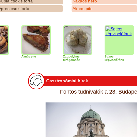
upla csokis torta
Kakaós néró
pres csokitorta
Almás pite
Almás pite
Zabpelyhes
Sajtos
Tir
túrógombóc
képviselőfánk
Gasztronómiai hírek
Fontos tudnivalók a 28. Budapes