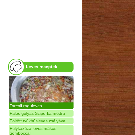
Leves receptek
Tarcali raguleves
Palóc gulyás Sziporka módra
Töltött tyúkhúsleves zsályával
Pulykazúza leves mákos
gombóccal