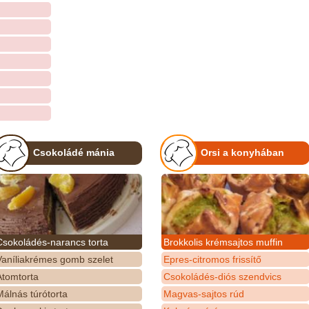
Csokoládé mánia
Orsi a konyhában
Csokoládés-narancs torta
Brokkolis krémsajtos muffin
Vaníliakrémes gomb szelet
Epres-citromos frissítő
Atomtorta
Csokoládés-diós szendvics
álnás túrótorta
Magvas-sajtos rúd