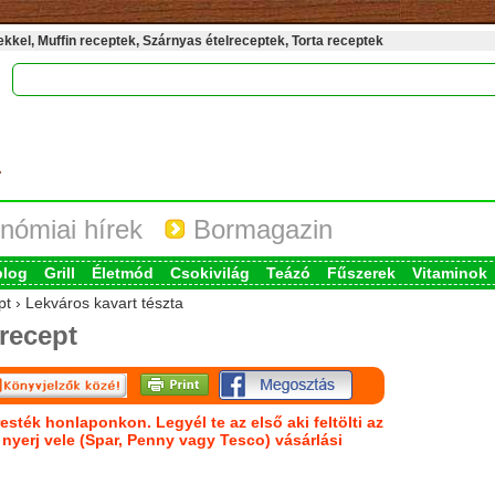
kel, Muffin receptek, Szárnyas ételreceptek, Torta receptek
nómiai hírek
Bormagazin
blog
Grill
Életmód
Csokivilág
Teázó
Fűszerek
Vitaminok
pt › Lekváros kavart tészta
recept
esték honlaponkon. Legyél te az első aki feltölti az
s nyerj vele (Spar, Penny vagy Tesco) vásárlási