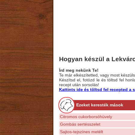
Hogyan készül a Lekváro
Írd meg nekünk Te!
Te már elkészítetted, vagy most készülsz
Készítsd el, fotózd le és töltsd fel ho
recept után sorsolás!
Kattints ide és töltsd fel recepted 
Ezeket keresték mások
Citromos cukorborsóhüvely
Gombás sertésszelet
Sajtos-tejszínes metélt