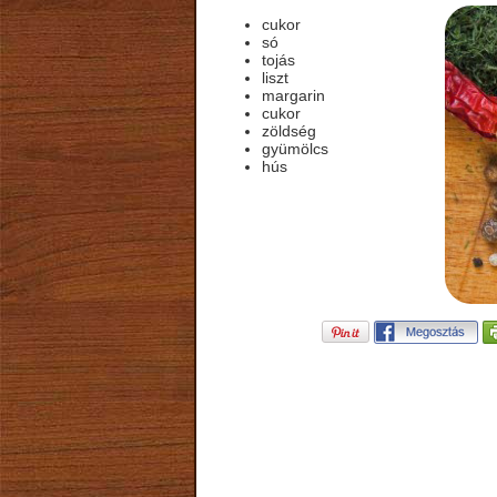
cukor
só
tojás
liszt
margarin
cukor
zöldség
gyümölcs
hús