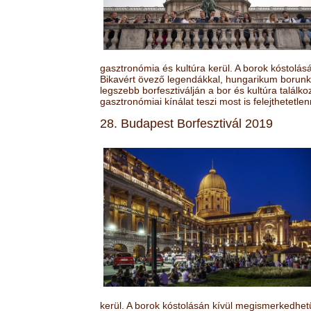
gasztronómia és kultúra kerül. A borok kóstolá
Bikavért övező legendákkal, hungarikum borunk 
legszebb borfesztiválján a bor és kultúra találk
gasztronómiai kínálat teszi most is felejthetetlen
28. Budapest Borfesztivál 2019
kerül. A borok kóstolásán kívül megismerkedhet