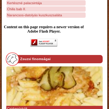
Kertészné palacsintája
Chilis bab II.
Narancsos-datolyás kuszkuszsaláta
Content on this page requires a newer version of
Adobe Flash Player.
Zsuzsi finomságai
Csirkepörkölt