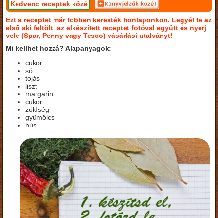
Kedvenc receptek közé
Ezt a receptet már többen keresték honlaponkon. Legyél te az
első aki feltölti az elkészített receptet fotóval együtt és nyerj
vele (Spar, Penny vagy Tesco) vásárlási utalványt!
Mi kellhet hozzá? Alapanyagok:
cukor
só
tojás
liszt
margarin
cukor
zöldség
gyümölcs
hús