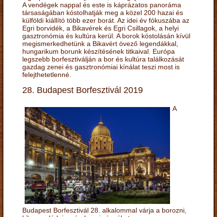
A vendégek nappal és este is káprázatos panoráma
társaságában kóstolhatják meg a közel 200 hazai és
külföldi kiállító több ezer borát. Az idei év fókuszába az
Egri borvidék, a Bikavérek és Egri Csillagok, a helyi
gasztronómia és kultúra kerül. A borok kóstolásán kívül
megismerkedhetünk a Bikavért övező legendákkal,
hungarikum borunk készítésének titkaival. Európa
legszebb borfesztiválján a bor és kultúra találkozását
gazdag zenei és gasztronómiai kínálat teszi most is
felejthetetlenné.
28. Budapest Borfesztivál 2019
A
Budapest Borfesztivál 28. alkalommal várja a borozni,