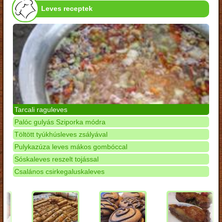
Leves receptek
Tarcali raguleves
Palóc gulyás Sziporka módra
Töltött tyúkhúsleves zsályával
Pulykazúza leves mákos gombóccal
Sóskaleves reszelt tojással
Csalános csirkegaluskaleves