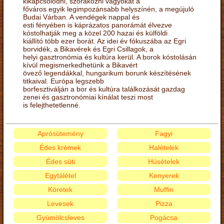
kikapcsolódni, szórakozni vágyókat a
főváros egyik legimpozánsabb helyszínén, a megújuló
Budai Várban. A vendégek nappal és
esti fényében is káprázatos panorámát élvezve
kóstolhatják meg a közel 200 hazai és külföldi
kiállító több ezer borát. Az idei év fókuszába az Egri
borvidék, a Bikavérek és Egri Csillagok, a
helyi gasztronómia és kultúra kerül. A borok kóstolásán
kívül megismerkedhetünk a Bikavért
övező legendákkal, hungarikum borunk készítésének
titkaival. Európa legszebb
borfesztiválján a bor és kultúra találkozását gazdag
zenei és gasztronómiai kínálat teszi most
is felejthetetlenné.
Aprósütemény
Fagyi
Édes krémek
Halételek
Édes süti
Húsételek
Egytálétel
Kenyerek
Köretek
Muffin
Levesek
Pizza
Gyümölcsleves
Pogácsa