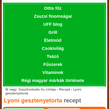
Ottis főz
Zsuzsi finomságai
UFF blog
Grill
Életmód
Csokivilág
Teázó
Fűszerek
Vitaminok
Régi magyar márkák története
Itt vagy: Gasztrostudio.hu címlap › Recept › Lyoni
gesztenyetorta
Lyoni gesztenyetorta
recept