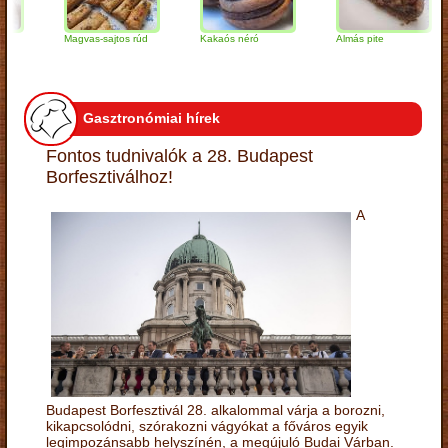
Magvas-sajtos rúd
Kakaós néró
Almás pite
Gasztronómiai hírek
Fontos tudnivalók a 28. Budapest
Borfesztiválhoz!
A
Budapest Borfesztivál 28. alkalommal várja a borozni,
kikapcsolódni, szórakozni vágyókat a főváros egyik
legimpozánsabb helyszínén, a megújuló Budai Várban.