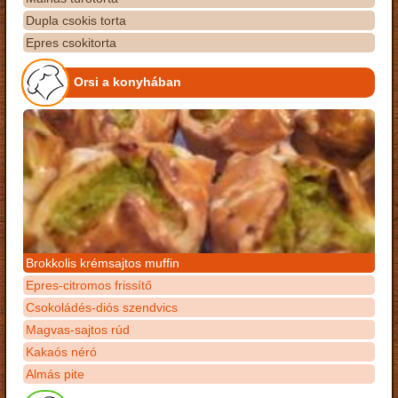
Dupla csokis torta
Epres csokitorta
Orsi a konyhában
Brokkolis krémsajtos muffin
Epres-citromos frissítő
Csokoládés-diós szendvics
Magvas-sajtos rúd
Kakaós néró
Almás pite