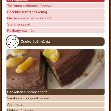
Tejszínes csirkemell tésztával
Baconbe tekert csirkemáj
Mézes-mustáros csirkecomb
Stefánia szelet
Fokhagymás hús
Csokoládé mánia
Csokoládés-narancs torta
Vaníliakrémes gomb szelet
Atomtorta
Málnás túrótorta