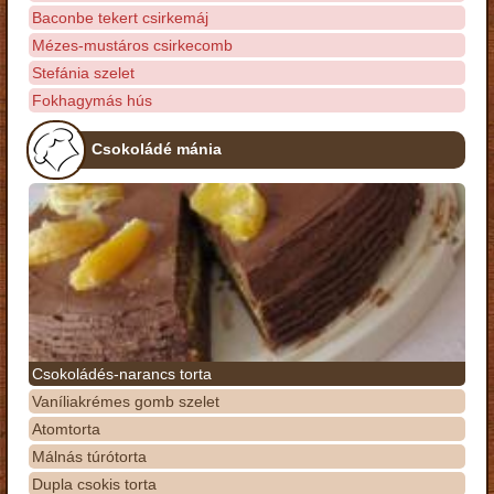
Baconbe tekert csirkemáj
Mézes-mustáros csirkecomb
Stefánia szelet
Fokhagymás hús
Csokoládé mánia
Csokoládés-narancs torta
Vaníliakrémes gomb szelet
Atomtorta
Málnás túrótorta
Dupla csokis torta