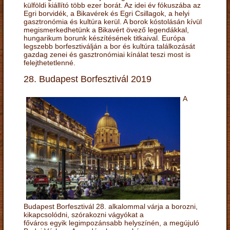
külföldi kiállító több ezer borát. Az idei év fókuszába az
Egri borvidék, a Bikavérek és Egri Csillagok, a helyi
gasztronómia és kultúra kerül. A borok kóstolásán kívül
megismerkedhetünk a Bikavért övező legendákkal,
hungarikum borunk készítésének titkaival. Európa
legszebb borfesztiválján a bor és kultúra találkozását
gazdag zenei és gasztronómiai kínálat teszi most is
felejthetetlenné.
28. Budapest Borfesztivál 2019
A
Budapest Borfesztivál 28. alkalommal várja a borozni,
kikapcsolódni, szórakozni vágyókat a
főváros egyik legimpozánsabb helyszínén, a megújuló