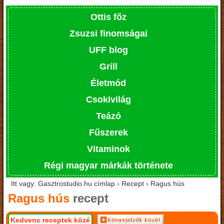
Ottis főz
Zsuzsi finomságai
UFF blog
Grill
Életmód
Csokivilág
Teázó
Fűszerek
Vitaminok
Régi magyar márkák története
Itt vagy: Gasztrostudio.hu címlap › Recept › Ragus hús
Ragus hús
recept
Kedvenc receptek közé