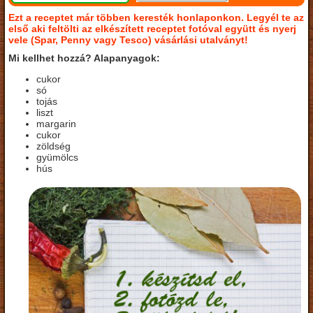
Ezt a receptet már többen keresték honlaponkon. Legyél te az
első aki feltölti az elkészített receptet fotóval együtt és nyerj
vele (Spar, Penny vagy Tesco) vásárlási utalványt!
Mi kellhet hozzá? Alapanyagok:
cukor
só
tojás
liszt
margarin
cukor
zöldség
gyümölcs
hús