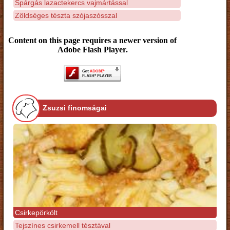
Spárgás lazactekercs vajmártással
Zöldséges tészta szójaszósszal
Content on this page requires a newer version of
Adobe Flash Player.
Zsuzsi finomságai
Csirkepörkölt
Tejszínes csirkemell tésztával