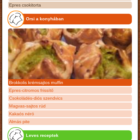
Epres csokitorta
Orsi a konyhában
Brokkolis krémsajtos muffin
Epres-citromos frissítő
Csokoládés-diós szendvics
Magvas-sajtos rúd
Kakaós néró
Almás pite
Leves receptek