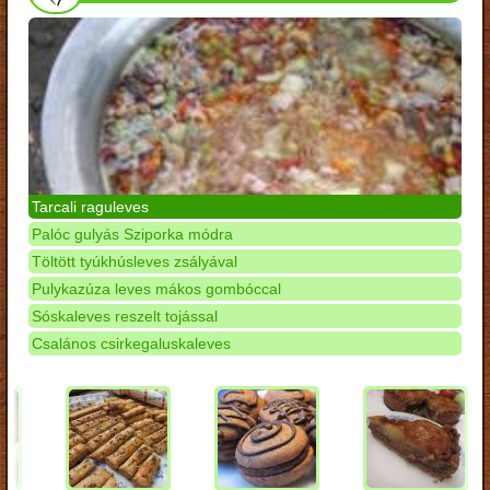
Tarcali raguleves
Palóc gulyás Sziporka módra
Töltött tyúkhúsleves zsályával
Pulykazúza leves mákos gombóccal
Sóskaleves reszelt tojással
Csalános csirkegaluskaleves