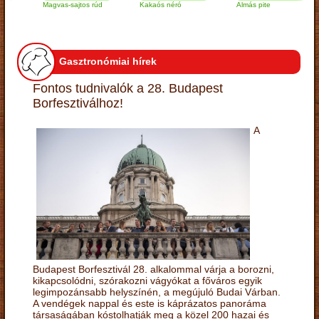
Magvas-sajtos rúd
Kakaós néró
Almás pite
Z
t
Gasztronómiai hírek
Fontos tudnivalók a 28. Budapest
Borfesztiválhoz!
A
Budapest Borfesztivál 28. alkalommal várja a borozni,
kikapcsolódni, szórakozni vágyókat a főváros egyik
legimpozánsabb helyszínén, a megújuló Budai Várban.
A vendégek nappal és este is káprázatos panoráma
társaságában kóstolhatják meg a közel 200 hazai és