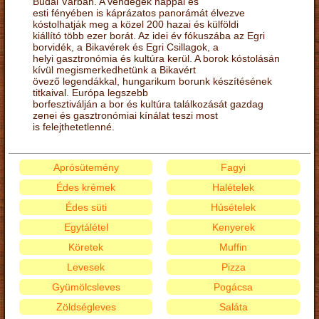
Budai Várban. A vendégek nappal és
esti fényében is káprázatos panorámát élvezve
kóstolhatják meg a közel 200 hazai és külföldi
kiállító több ezer borát. Az idei év fókuszába az Egri
borvidék, a Bikavérek és Egri Csillagok, a
helyi gasztronómia és kultúra kerül. A borok kóstolásán
kívül megismerkedhetünk a Bikavért
övező legendákkal, hungarikum borunk készítésének
titkaival. Európa legszebb
borfesztiválján a bor és kultúra találkozását gazdag
zenei és gasztronómiai kínálat teszi most
is felejthetetlenné.
Aprósütemény
Fagyi
Édes krémek
Halételek
Édes süti
Húsételek
Egytálétel
Kenyerek
Köretek
Muffin
Levesek
Pizza
Gyümölcsleves
Pogácsa
Zöldségleves
Saláta