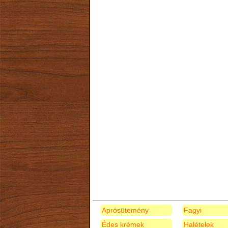
Aprósütemény
Fagyi
Édes krémek
Halételek