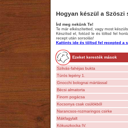
Hogyan készül a Szöszi s
Írd meg nekünk Te!
Te már elkészítetted, vagy most készülsz
Készítsd el, fotózd le és töltsd fel ho
recept után sorsolás!
Kattints ide és töltsd fel recepted 
Ezeket keresték mások
Szilvás-fahéjas bukta
Túrós lepény 1.
Gnocchi bolognai mártással
Bécsi almatorta
Finom pogácsa
Kocsonya csak csülökből
Narancsos-rozmaringos csirke
Mákfagylalt
Kókuszkocka IV.