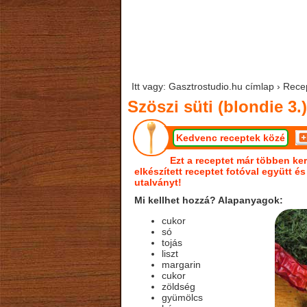
Itt vagy: Gasztrostudio.hu címlap › Recep
Szöszi süti (blondie 3.)
Kedvenc receptek közé
Ezt a receptet már többen ker
elkészített receptet fotóval együtt é
utalványt!
Mi kellhet hozzá? Alapanyagok:
cukor
só
tojás
liszt
margarin
cukor
zöldség
gyümölcs