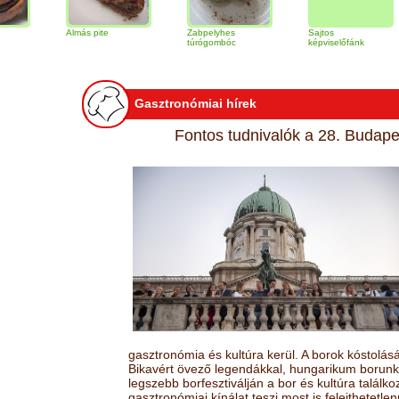
Almás pite
Zabpelyhes
Sajtos
Tir
túrógombóc
képviselőfánk
Gasztronómiai hírek
Fontos tudnivalók a 28. Budapes
gasztronómia és kultúra kerül. A borok kóstolá
Bikavért övező legendákkal, hungarikum borunk 
legszebb borfesztiválján a bor és kultúra találk
gasztronómiai kínálat teszi most is felejthetetlen