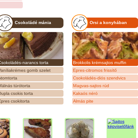
Csokoládé mánia
Orsi a konyhában
Csokoládés-narancs torta
Brokkolis krémsajtos muffin
Vaníliakrémes gomb szelet
Epres-citromos frissítő
Atomtorta
Csokoládés-diós szendvics
álnás túrótorta
Magvas-sajtos rúd
upla csokis torta
Kakaós néró
pres csokitorta
Almás pite