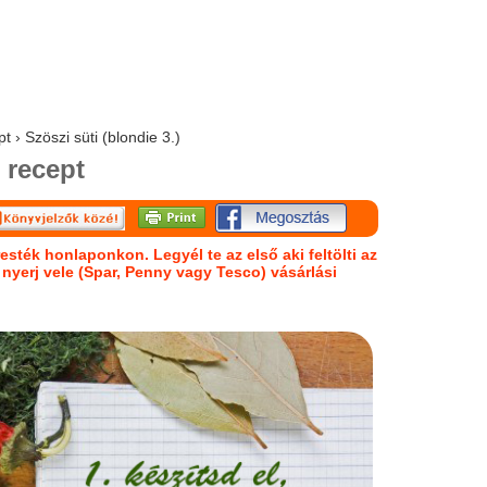
t › Szöszi süti (blondie 3.)
recept
esték honlaponkon. Legyél te az első aki feltölti az
s nyerj vele (Spar, Penny vagy Tesco) vásárlási