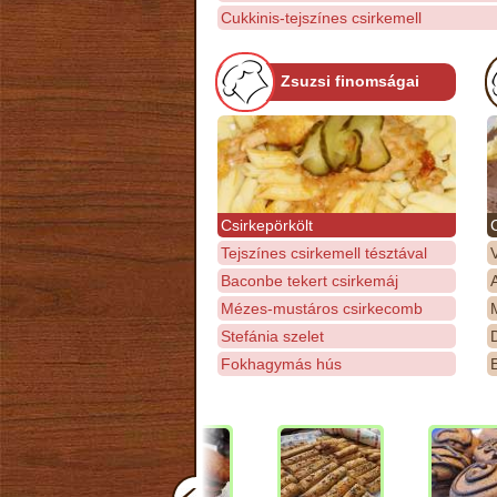
Cukkinis-tejszínes csirkemell
Zsuzsi finomságai
Csirkepörkölt
Tejszínes csirkemell tésztával
Baconbe tekert csirkemáj
Mézes-mustáros csirkecomb
M
Stefánia szelet
D
Fokhagymás hús
E