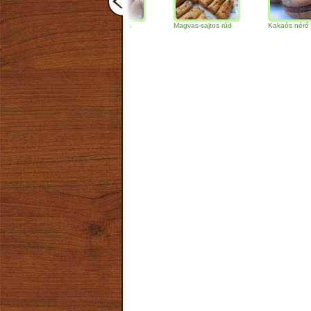
Csokoládés-diós
Magvas-sajtos rúd
Kakaós néró
szendvics