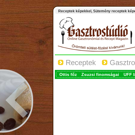
Receptek képekkel, Sütemény receptek képek
Receptek
Gasztro
Ottis főz
Zsuzsi finomságai
UFF 