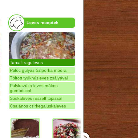
Leves receptek
Tarcali raguleves
Palóc gulyás Sziporka módra
Töltött tyúkhúsleves zsályával
Pulykazúza leves mákos
gombóccal
Sóskaleves reszelt tojással
Csalános csirkegaluskaleves