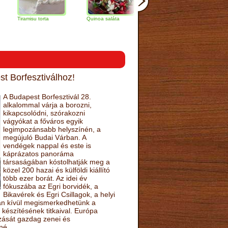
amisu torta
Quinoa saláta
Mandulás kifli
Csokoládés
narancs tort
t Borfesztiválhoz!
A Budapest Borfesztivál 28.
alkalommal várja a borozni,
kikapcsolódni, szórakozni
vágyókat a főváros egyik
legimpozánsabb helyszínén, a
megújuló Budai Várban. A
vendégek nappal és este is
káprázatos panoráma
társaságában kóstolhatják meg a
közel 200 hazai és külföldi kiállító
több ezer borát. Az idei év
fókuszába az Egri borvidék, a
Bikavérek és Egri Csillagok, a helyi
sán kívül megismerkedhetünk a
készítésének titkaival. Európa
ozását gazdag zenei és
né.