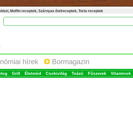
kel, Muffin receptek, Szárnyas ételreceptek, Torta receptek
nómiai hírek
Bormagazin
blog
Grill
Életmód
Csokivilág
Teázó
Fűszerek
Vitaminok