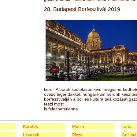
28. Budapest Borfesztivál 2019
kerül. A borok kóstolásán kívül megismerkedhet
övező legendákkal, hungarikum borunk készítésé
borfesztiválján a bor és kultúra találkozását ga
teszi most
is felejthetetlenné.
Köretek
Muffin
Torta
Levesek
Pizza
Grill ét