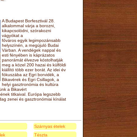
A Budapest Borfesztivál 28.
alkalommal várja a borozni,
kikapcsolódni, szórakozni
vágyókat a
főváros egyik legimpozánsabb
helyszínén, a megújuló Budai
Várban. A vendégek nappal és
esti fényében is káprázatos
panorámát élvezve kóstolhatják
meg a közel 200 hazai és külföldi
kiállító több ezer borát. Az idei év
fókuszába az Egri borvidék, a
Bikavérek és Egri Csillagok, a
helyi gasztronómia és kultúra
ünk a Bikavért
nek titkaival. Európa legszebb
zdag zenei és gasztronómiai kínálat
Szárnyas ételek
elek
Tészta