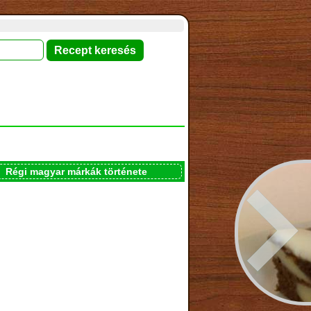
Régi magyar márkák története