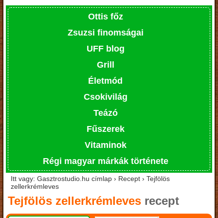
Ottis főz
Zsuzsi finomságai
UFF blog
Grill
Életmód
Csokivilág
Teázó
Fűszerek
Vitaminok
Régi magyar márkák története
Itt vagy: Gasztrostudio.hu címlap › Recept › Tejfölös
zellerkrémleves
Tejfölös zellerkrémleves
recept