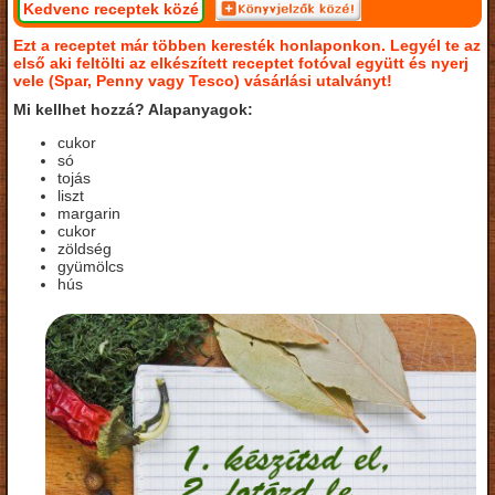
Kedvenc receptek közé
Ezt a receptet már többen keresték honlaponkon. Legyél te az
első aki feltölti az elkészített receptet fotóval együtt és nyerj
vele (Spar, Penny vagy Tesco) vásárlási utalványt!
Mi kellhet hozzá? Alapanyagok:
cukor
só
tojás
liszt
margarin
cukor
zöldség
gyümölcs
hús