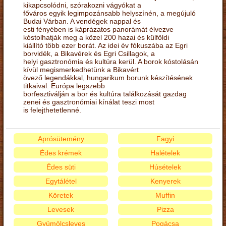
kikapcsolódni, szórakozni vágyókat a
főváros egyik legimpozánsabb helyszínén, a megújuló
Budai Várban. A vendégek nappal és
esti fényében is káprázatos panorámát élvezve
kóstolhatják meg a közel 200 hazai és külföldi
kiállító több ezer borát. Az idei év fókuszába az Egri
borvidék, a Bikavérek és Egri Csillagok, a
helyi gasztronómia és kultúra kerül. A borok kóstolásán
kívül megismerkedhetünk a Bikavért
övező legendákkal, hungarikum borunk készítésének
titkaival. Európa legszebb
borfesztiválján a bor és kultúra találkozását gazdag
zenei és gasztronómiai kínálat teszi most
is felejthetetlenné.
Aprósütemény
Fagyi
Édes krémek
Halételek
Édes süti
Húsételek
Egytálétel
Kenyerek
Köretek
Muffin
Levesek
Pizza
Gyümölcsleves
Pogácsa