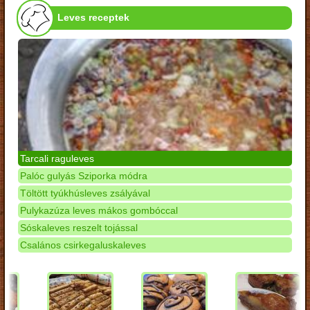
Leves receptek
Tarcali raguleves
Palóc gulyás Sziporka módra
Töltött tyúkhúsleves zsályával
Pulykazúza leves mákos gombóccal
Sóskaleves reszelt tojással
Csalános csirkegaluskaleves