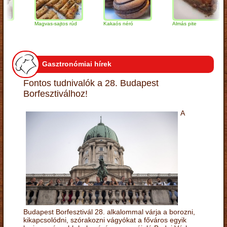
Magvas-sajtos rúd
Kakaós néró
Almás pite
Gasztronómiai hírek
Fontos tudnivalók a 28. Budapest
Borfesztiválhoz!
A
Budapest Borfesztivál 28. alkalommal várja a borozni,
kikapcsolódni, szórakozni vágyókat a főváros egyik