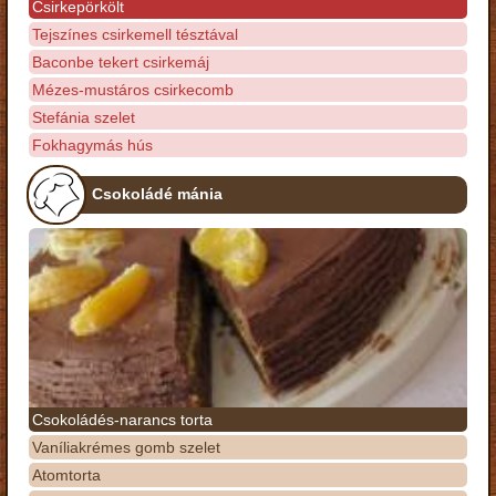
Csirkepörkölt
Tejszínes csirkemell tésztával
Baconbe tekert csirkemáj
Mézes-mustáros csirkecomb
Stefánia szelet
Fokhagymás hús
Csokoládé mánia
Csokoládés-narancs torta
Vaníliakrémes gomb szelet
Atomtorta