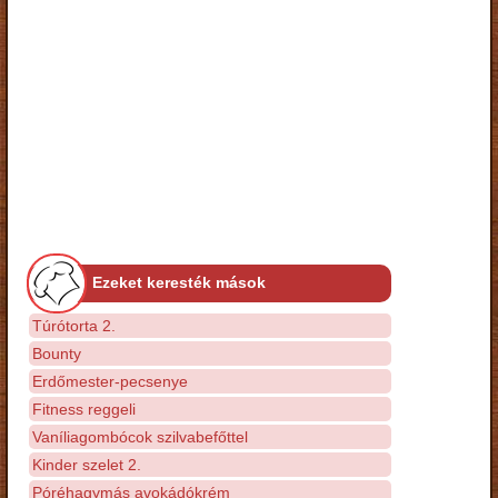
Ezeket keresték mások
Túrótorta 2.
Bounty
Erdőmester-pecsenye
Fitness reggeli
Vaníliagombócok szilvabefőttel
Kinder szelet 2.
Póréhagymás avokádókrém