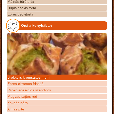
Málnás túrótorta
Dupla csokis torta
Epres csokitorta
Orsi a konyhában
Brokkolis krémsajtos muffin
Epres-citromos frissítő
Csokoládés-diós szendvics
Magvas-sajtos rúd
Kakaós néró
Almás pite