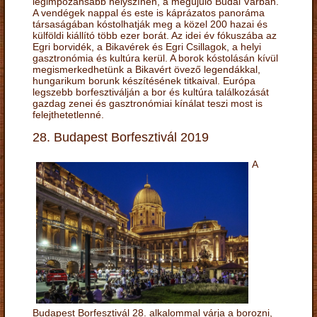
legimpozánsabb helyszínén, a megújuló Budai Várban.
A vendégek nappal és este is káprázatos panoráma
társaságában kóstolhatják meg a közel 200 hazai és
külföldi kiállító több ezer borát. Az idei év fókuszába az
Egri borvidék, a Bikavérek és Egri Csillagok, a helyi
gasztronómia és kultúra kerül. A borok kóstolásán kívül
megismerkedhetünk a Bikavért övező legendákkal,
hungarikum borunk készítésének titkaival. Európa
legszebb borfesztiválján a bor és kultúra találkozását
gazdag zenei és gasztronómiai kínálat teszi most is
felejthetetlenné.
28. Budapest Borfesztivál 2019
A
Budapest Borfesztivál 28. alkalommal várja a borozni,