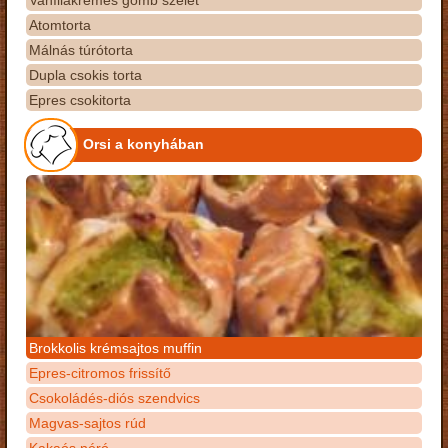
Vaníliakrémes gomb szelet
Atomtorta
Málnás túrótorta
Dupla csokis torta
Epres csokitorta
Orsi a konyhában
Brokkolis krémsajtos muffin
Epres-citromos frissítő
Csokoládés-diós szendvics
Magvas-sajtos rúd