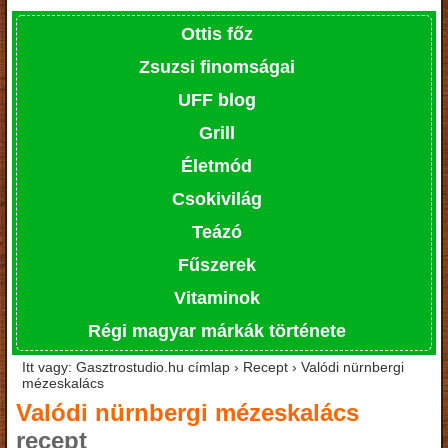
Ottis főz
Zsuzsi finomságai
UFF blog
Grill
Életmód
Csokivilág
Teázó
Fűszerek
Vitaminok
Régi magyar márkák története
Itt vagy: Gasztrostudio.hu címlap › Recept › Valódi nürnbergi
mézeskalács
Valódi nürnbergi mézeskalács
recept