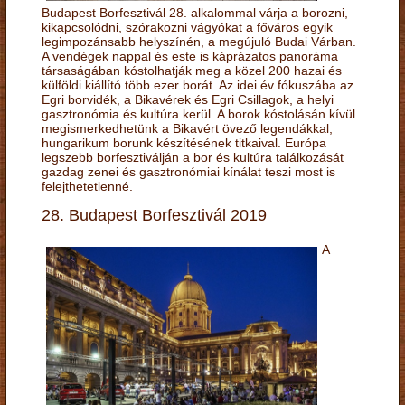
Budapest Borfesztivál 28. alkalommal várja a borozni,
kikapcsolódni, szórakozni vágyókat a főváros egyik
legimpozánsabb helyszínén, a megújuló Budai Várban.
A vendégek nappal és este is káprázatos panoráma
társaságában kóstolhatják meg a közel 200 hazai és
külföldi kiállító több ezer borát. Az idei év fókuszába az
Egri borvidék, a Bikavérek és Egri Csillagok, a helyi
gasztronómia és kultúra kerül. A borok kóstolásán kívül
megismerkedhetünk a Bikavért övező legendákkal,
hungarikum borunk készítésének titkaival. Európa
legszebb borfesztiválján a bor és kultúra találkozását
gazdag zenei és gasztronómiai kínálat teszi most is
felejthetetlenné.
28. Budapest Borfesztivál 2019
A