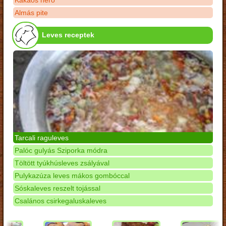
Kakaós néró
Almás pite
Leves receptek
Tarcali raguleves
Palóc gulyás Sziporka módra
Töltött tyúkhúsleves zsályával
Pulykazúza leves mákos gombóccal
Sóskaleves reszelt tojással
Csalános csirkegaluskaleves