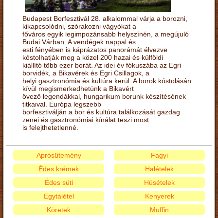
Budapest Borfesztivál 28. alkalommal várja a borozni,
kikapcsolódni, szórakozni vágyókat a
főváros egyik legimpozánsabb helyszínén, a megújuló
Budai Várban. A vendégek nappal és
esti fényében is káprázatos panorámát élvezve
kóstolhatják meg a közel 200 hazai és külföldi
kiállító több ezer borát. Az idei év fókuszába az Egri
borvidék, a Bikavérek és Egri Csillagok, a
helyi gasztronómia és kultúra kerül. A borok kóstolásán
kívül megismerkedhetünk a Bikavért
övező legendákkal, hungarikum borunk készítésének
titkaival. Európa legszebb
borfesztiválján a bor és kultúra találkozását gazdag
zenei és gasztronómiai kínálat teszi most
is felejthetetlenné.
Aprósütemény
Fagyi
Édes krémek
Halételek
Édes süti
Húsételek
Egytálétel
Kenyerek
Köretek
Muffin