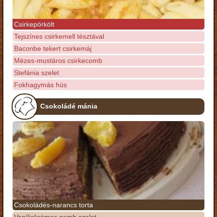
Csirkepörkölt
Tejszínes csirkemell tésztával
Baconbe tekert csirkemáj
Mézes-mustáros csirkecomb
Stefánia szelet
Fokhagymás hús
Csokoládé mánia
Csokoládés-narancs torta