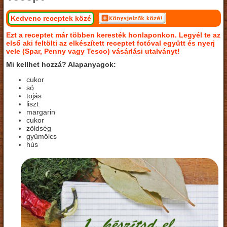
Kedvenc receptek közé
Ezt a receptet már többen keresték honlaponkon. Legyél te az
első aki feltölti az elkészített receptet fotóval együtt és nyerj
vele (Spar, Penny vagy Tesco) vásárlási utalványt!
Mi kellhet hozzá? Alapanyagok:
cukor
só
tojás
liszt
margarin
cukor
zöldség
gyümölcs
hús