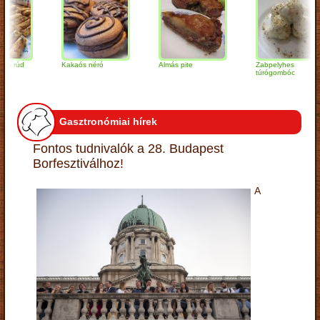
rúd
Kakaós néró
Almás pite
Zabpelyhes
túrógombóc
Gasztronómiai hírek
Fontos tudnivalók a 28. Budapest
Borfesztiválhoz!
A